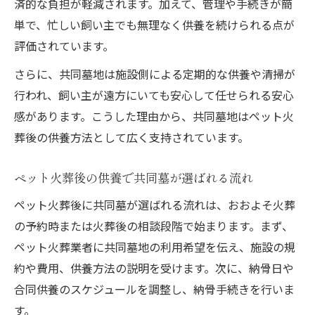
済的な負担が軽減されます。加えて、管理や手続きが簡
の条件
単で、忙しい飼い主でも無理なく供養を続けられる点が
ペット火葬後の共同墓参拝で重視すべきポ
評価されています。
イント
ペット火葬後のお参りが快適な共同墓地の
さらに、共同墓地は施設側による定期的な供養や清掃が
特徴
行われ、飼い主が遠方にいても安心して任せられる安心
感があります。こうした理由から、共同墓地はペット火
費用相場で考えるペット火葬後の納骨方法
葬後の供養方法として広く支持されています。
ペット火葬後の共同墓費用相場と納骨方法
の比較
ペット火葬後の供養で共同墓が選ばれる流れ
ペット火葬後の共同墓納骨費用を抑えるコ
ペット火葬後に共同墓が選ばれる流れは、おおよそ火葬
ツ
の予約時または火葬後の相談段階で始まります。まず、
ペット火葬後の納骨方法と費用相場の最新
ペット火葬業者に共同墓地の利用希望を伝え、施設の規
情報
約や費用、供養方法の説明を受けます。次に、納骨日や
ペット火葬後の共同墓費用と年間管理費の
合同供養のスケジュールを調整し、納骨手続きを行いま
考え方
す。