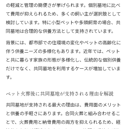
ペット火葬後に後悔しない共同墓の選定ポ
の軽減と管理の簡便さが挙げられます。個別墓地に比べ
イント
て費用が抑えられるため、多くの飼い主が選択肢として
ペット火葬利用者の声から見る共同墓選び
検討しています。特に小型ペットや多頭飼育の場合、共
のコツ
同墓地は合理的な供養方法として支持されています。
ペット火葬の体験談に学ぶ共同墓選びの注
背景には、都市部での住環境の変化やペットの高齢化に
意点
伴う供養ニーズの多様化もあります。近年では、ペット
ペット火葬後の共同墓選びで失敗しないた
と共に暮らす家族の形態が多様化し、伝統的な個別供養
めに
だけでなく、共同墓地を利用するケースが増加していま
お参りしやすい共同墓地の特徴を紹介
す。
ペット火葬後もお参りしやすい共同墓の選
ペット火葬後に共同墓地が支持される理由を解説
び方
ペット火葬後の共同墓参拝に便利な設備と
共同墓地が支持される最大の理由は、費用面のメリット
配慮
と供養の手軽さにあります。合同火葬と組み合わせるこ
とで、火葬費用と納骨費用の両方を抑えられるため、経
ペット火葬後に家族で通いやすい共同墓地