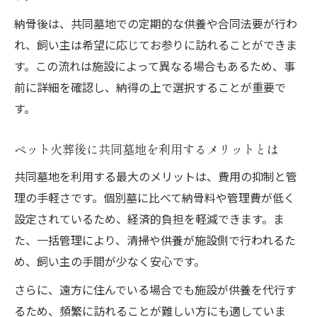
ペット火葬後の納骨方法別費用のチェック
納骨後は、共同墓地での定期的な供養や合同法要が行わ
ポイント
れ、飼い主は希望に応じてお参りに訪れることができま
合同火葬と共同墓地の実際の違いを解説
す。この流れは施設によって異なる場合もあるため、事
ペット火葬の合同火葬と共同墓の違いをわ
前に詳細を確認し、納得の上で選択することが重要で
かりやすく解説
す。
ペット火葬後の合同火葬と共同墓地の選択
基準
ペット火葬後に共同墓地を利用するメリットとは
ペット火葬後に合同火葬と共同墓で異なる
共同墓地を利用する最大のメリットは、費用の抑制と管
供養内容
理の手軽さです。個別墓に比べて納骨料や管理費が低く
ペット火葬後の返骨可否と共同墓利用条件
設定されているため、経済的負担を軽減できます。ま
を比較
た、一括管理により、清掃や供養が施設側で行われるた
ペット火葬後の合同火葬と共同墓費用の違
め、飼い主の手間が少なく安心です。
いとは
さらに、遠方に住んでいる場合でも施設が供養を代行す
るため、頻繁に訪れることが難しい方にも適していま