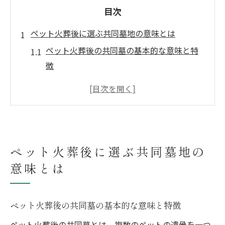
目次
ペット火葬後に選ぶ共同墓地の意味とは
ペット火葬後の共同墓の基本的な意味と特
徴
ペット火葬を経て共同墓地を選ぶ理由と背
景
ペット火葬後に共同墓地が支持される理由
を解説
ペット火葬後の供養で共同墓が選ばれる流
ペット火葬後に選ぶ共同墓地の
れ
意味とは
ペット火葬後に共同墓地を利用するメリッ
トとは
ペット火葬後の共同墓の基本的な意味と特徴
共同墓で供養する際の注意点まとめ
ペット火葬後の共同墓とは、複数のペットの遺骨を一つ