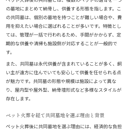
ペット火葬後の共同墓供養で注意すべき管
の墓地にまとめて納骨し、供養する形態を指します。こ
理体制
の共同墓は、個別の墓地を持つことが難しい場合や、費
ペット火葬後、共同墓でのトラブル回避ポ
用を抑えたい場合に選ばれることが多いです。特徴とし
イント
ては、管理が一括で行われるため、手間がかからず、定
ペット火葬後の共同墓利用時に重要な供養
期的な供養や清掃も施設側が対応することが一般的で
マナー
す。
ペット火葬後の共同墓選びで確認したい規
また、共同墓は永代供養が含まれていることが多く、飼
約内容
い主が遠方に住んでいても安心して供養を任せられる点
ペット火葬後の共同墓供養における費用の
が魅力です。共同墓の形態や規模は施設によって異な
注意点
り、屋内型や屋外型、納骨壇形式など多様なスタイルが
ペット火葬体験から学ぶ後悔しない共同墓の選
存在します。
び方
ペット火葬経験者が語る共同墓選びの実践
ペット火葬を経て共同墓地を選ぶ理由と背景
的アドバイス
ペット火葬後に共同墓地を選ぶ理由には、経済的な負担