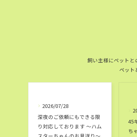
飼い主様にペットと
ペット
2026/07/28
2
深夜のご依頼にもできる限
4
り対応しております ～ハム
ち
スターちゃんのお見送り～