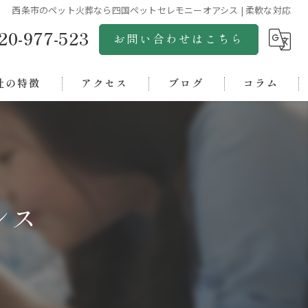
西条市のペット火葬なら四国ペットセレモニーオアシス | 柔軟な対応
20-977-523
お問い合わせはこちら
社の特徴
アクセス
ブログ
コラム
市のペット火葬
株式会社グリーンゴールド
市のペット火葬
松山ペットセレモニー
浜市のペット火葬
松山ペット斎場アクア
シス
市のペット火葬
四国ペットセレモニーオアシス
中央市のペット火葬
西条ペット斎場
ペット霊園オアシス