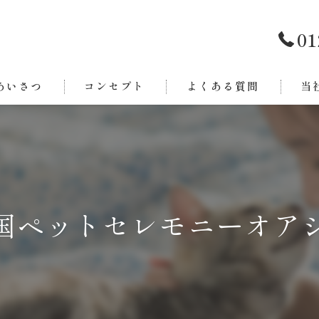
01
あいさつ
コンセプト
よくある質問
当
西条
今治
新居
国ペットセレモニーオア
東温
四国