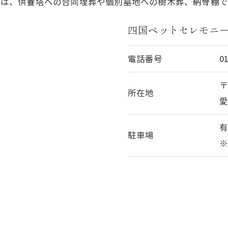
後は、供養塔への合同埋葬や個別墓地への樹木葬、納骨棚で
四国ペットセレモニ
電話番号
0
〒
所在地
愛
駐車場
※