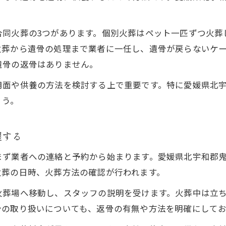
ペット火葬の追加費用が発生するケースとは
。
迷いがちな遺骨の自宅保管は大丈夫か
合同火葬の3つがあります。個別火葬はペット一匹ずつ火葬
ペット火葬後の遺骨を自宅に置く際の注意点
火葬から遺骨の処理まで業者に一任し、遺骨が戻らないケ
遺骨の自宅保管は良くないとされる理由とは
遺骨の返骨はありません。
遺骨の湿気やカビ対策で安心なペット火葬後
用面や供養の方法を検討する上で重要です。特に愛媛県北
ペット火葬後に選べる手元供養の実例と工夫
ょう。
家族の理解を得るための遺骨保管の伝え方
無理のない予算で選ぶ火葬方法の選択肢
握する
費用を抑えたペット火葬サービスの選び方
まず業者への連絡と予約から始まります。愛媛県北宇和郡
ペット火葬を予算内で依頼する具体的な方法
火葬の日時、火葬方法の確認が行われます。
ペット火葬費用が不安なときの相談先とは
火葬場へ移動し、スタッフの説明を受けます。火葬中は立
無料や低価格のペット火葬を利用する際の注意
骨の取り扱いについても、返骨の有無や方法を明確にして
ペット火葬費用で後悔しない比較検討のコツ