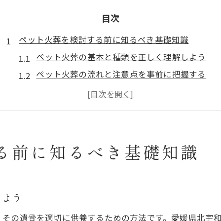
目次
ペット火葬を検討する前に知るべき基礎知識
ペット火葬の基本と種類を正しく理解しよう
ペット火葬の流れと注意点を事前に把握する
ペット火葬を選ぶ際の基準と選び方のポイント
ペット火葬のサービス内容と対応範囲の違い
ペット火葬が必要となる主なケースを知る
火葬費用や供養法の違いを徹底比較
る前に知るべき基礎知識
ペット火葬費用の内訳と相場を知るポイント
合同火葬と個別火葬の費用と特徴の違い
ペット火葬の供養方法ごとの比較と選択基準
しよう
立会火葬や一任火葬のメリット・デメリット
、その遺骨を適切に供養するための方法です。愛媛県北宇