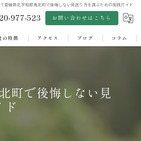
して愛媛県北宇和郡鬼北町で後悔しない見送り方を選ぶための実践ガイド
20-977-523
お問い合わせはこちら
社の特徴
アクセス
ブログ
コラム
市のペット火葬
株式会社グリーンゴールド
市のペット火葬
松山ペットセレモニー
北町で後悔しない見
浜市のペット火葬
松山ペット斎場アクア
イド
市のペット火葬
四国ペットセレモニーオアシス
中央市のペット火葬
西条ペット斎場
ペット霊園オアシス