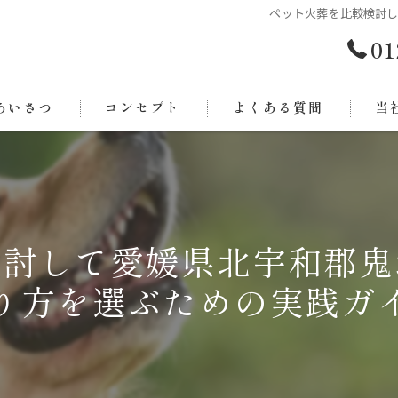
ペット火葬を比較検討
01
あいさつ
コンセプト
よくある質問
当
西条
今治
検討して愛媛県北宇和郡鬼
新居
り方を選ぶための実践ガ
東温
四国