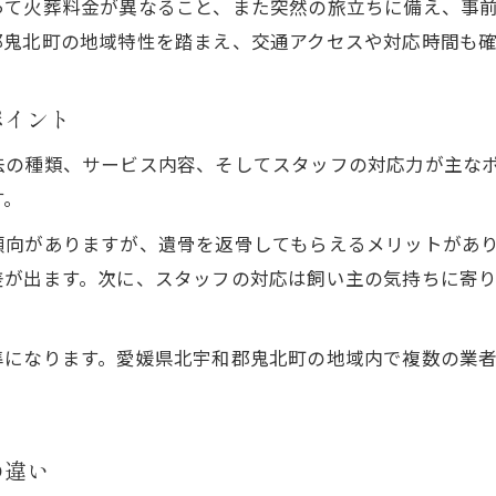
って火葬料金が異なること、また突然の旅立ちに備え、事
ペットが亡くなった時の初動対応と安置法
郡鬼北町の地域特性を踏まえ、交通アクセスや対応時間も
ペット火葬前の正しい初動対応と安置手順
火葬まで自宅でおける日数の目安と注意点
ポイント
ペット火葬前の保冷・安置方法と実践例
法の種類、サービス内容、そしてスタッフの対応力が主な
遺体の衛生管理で気をつけるべきポイント
す。
ペット火葬まで安心して過ごすための心構え
傾向がありますが、遺骨を返骨してもらえるメリットがあ
後悔しないペット火葬の選び方実践ガイド
差が出ます。次に、スタッフの対応は飼い主の気持ちに寄
ペット火葬業者を選ぶ際の後悔しない基準
ペット火葬の口コミや評判を活かす判断法
準になります。愛媛県北宇和郡鬼北町の地域内で複数の業
家族の希望を尊重したペット火葬の選び方
ペット火葬で納得できるサービス比較のコツ
ペット火葬後の供養やサポート体制の確認
の違い