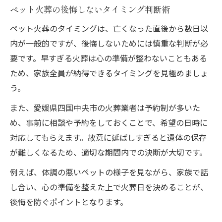
ペット火葬の後悔しないタイミング判断術
ペット火葬で個別と合同の違いを理解する
ペット火葬のタイミングは、亡くなった直後から数日以
家族の希望を反映したペット火葬判断の方
内が一般的ですが、後悔しないためには慎重な判断が必
法
要です。早すぎる火葬は心の準備が整わないこともある
ペット火葬様式選びで迷った時のチェック
ため、家族全員が納得できるタイミングを見極めましょ
リスト
う。
個別火葬と合同火葬のメリットと注意点
また、愛媛県四国中央市の火葬業者は予約制が多いた
ペット火葬選びで後悔しないための判断軸
め、事前に相談や予約をしておくことで、希望の日時に
遺骨の扱いと後悔しない供養方法のポイント
対応してもらえます。故意に延ばしすぎると遺体の保存
ペット火葬後の遺骨供養で大切な考え方
が難しくなるため、適切な期間内での決断が大切です。
遺骨の長期保管リスクと正しい対応策
例えば、体調の悪いペットの様子を見ながら、家族で話
ペット火葬後の手元供養と納骨堂の違い
し合い、心の準備を整えた上で火葬日を決めることが、
後悔しないペット火葬後の供養選択方法
後悔を防ぐポイントとなります。
ペット火葬後の遺骨散骨や納骨の注意事項