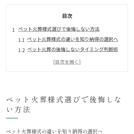
目次
ペット火葬様式選びで後悔しない方法
ペット火葬様式の違いを知り納得の選択へ
ペット火葬の後悔しないタイミング判断術
四国中央で人気のペット火葬様式比較ポイ
ント
口コミや体験談から学ぶペット火葬様式選
び
ペット火葬様式選びで後悔しな
ペット火葬選びで失敗しない準備と心構え
い方法
心を込めた四国中央市でのペット火葬の選択肢
ペット火葬で心を込めるための選択ポイン
ト
ペット火葬様式の違いを知り納得の選択へ