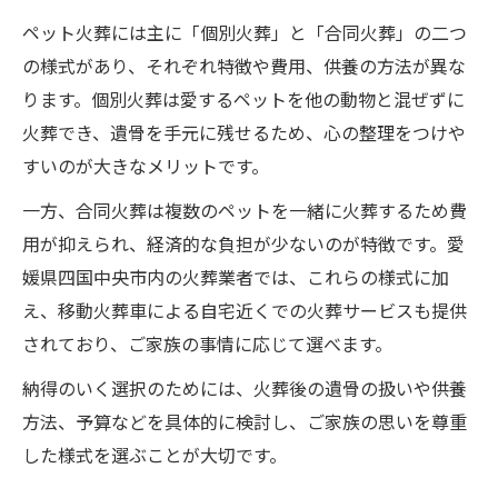
四国中央のペット火葬サービス活用方法
ペット火葬には主に「個別火葬」と「合同火葬」の二つ
ペット火葬で家族の想いを大切にするコツ
の様式があり、それぞれ特徴や費用、供養の方法が異な
愛媛のペット火葬口コミから考える選び方
ります。個別火葬は愛するペットを他の動物と混ぜずに
心が安らぐペット火葬体験談とその特徴
火葬でき、遺骨を手元に残せるため、心の整理をつけや
費用面や供養法も考慮したペット火葬の進め方
すいのが大きなメリットです。
ペット火葬の費用相場と賢い進め方のコツ
一方、合同火葬は複数のペットを一緒に火葬するため費
予算に合ったペット火葬様式と供養方法の
用が抑えられ、経済的な負担が少ないのが特徴です。愛
選択
媛県四国中央市内の火葬業者では、これらの様式に加
ペット火葬費用を抑えるための具体的な工
え、移動火葬車による自宅近くでの火葬サービスも提供
夫
されており、ご家族の事情に応じて選べます。
供養法も踏まえたペット火葬の最適な流れ
納得のいく選択のためには、火葬後の遺骨の扱いや供養
ペット火葬費用比較と選び方の重要ポイン
方法、予算などを具体的に検討し、ご家族の思いを尊重
ト
した様式を選ぶことが大切です。
個別か合同か迷ったときのペット火葬判断基準