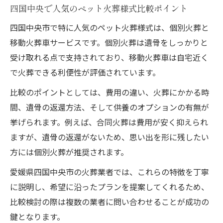
お金が心配でも安心なペット火葬選択ガイド
四国中央で人気のペット火葬様式比較ポイント
ペット火葬費用が心配な方への安心ガイド
四国中央市で特に人気のペット火葬様式は、個別火葬と
費用を抑えたペット火葬様式の選び方
移動火葬車サービスです。個別火葬は遺骨をしっかりと
自治体利用でできるペット火葬の工夫と注
受け取れる点で支持されており、移動火葬車は自宅近く
意点
で火葬できる利便性が評価されています。
ペット火葬費用がないときの対処法と選択
比較のポイントとしては、費用の違い、火葬にかかる時
肢
間、遺骨の返還方法、そして供養のオプションの有無が
口コミで見る安価なペット火葬の実情と注
挙げられます。例えば、合同火葬は費用が安く抑えられ
意
ますが、遺骨の返還がないため、思い出を形に残したい
方には個別火葬が推奨されます。
愛媛県四国中央市の火葬業者では、これらの特徴を丁寧
に説明し、希望に沿ったプランを提案してくれるため、
比較検討の際は複数の業者に問い合わせることが成功の
鍵となります。