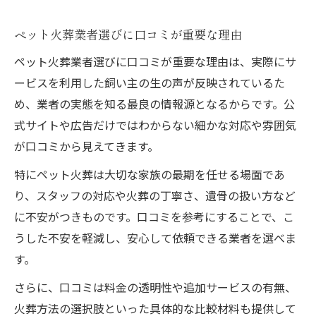
信頼されるペット火葬業者の口コミ傾向
ペット火葬口コミ確認で後悔しない秘訣
ペット火葬業者選びに口コミが重要な理由
ペット火葬口コミで見極める後悔しない選
ペット火葬業者選びに口コミが重要な理由は、実際にサ
択
ービスを利用した飼い主の生の声が反映されているた
口コミ活用で失敗しないペット火葬業者選
め、業者の実態を知る最良の情報源となるからです。公
び
式サイトや広告だけではわからない細かな対応や雰囲気
が口コミから見えてきます。
具体的口コミ事例が後悔を防ぐ理由
ペット火葬口コミで不安を解消するコツ
特にペット火葬は大切な家族の最期を任せる場面であ
口コミ比較で納得できるペット火葬選び
り、スタッフの対応や火葬の丁寧さ、遺骨の扱い方など
に不安がつきものです。口コミを参考にすることで、こ
口コミから分かるペット火葬の実際の流れ
うした不安を軽減し、安心して依頼できる業者を選べま
ペット火葬の流れを口コミで事前に把握
す。
口コミが語るペット火葬当日の段取り
さらに、口コミは料金の透明性や追加サービスの有無、
口コミで分かるペット火葬後の対応とは
火葬方法の選択肢といった具体的な比較材料も提供して
ペット火葬口コミで知る火葬後の供養方法