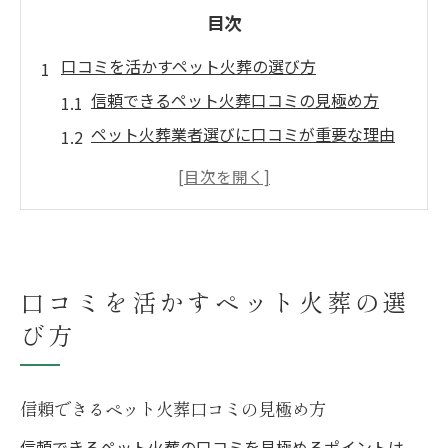
目次
口コミを活かすペット火葬の選び方
信頼できるペット火葬口コミの見極め方
ペット火葬業者選びに口コミが重要な理由
ペット火葬体験談の活用と比較ポイント
ペット火葬の口コミランキング活用術
ペット葬儀マップで口コミを調べるコツ
ペット火葬の体験談が参考になる理由
口コミを活かすペット火葬の選
ペット火葬体験談から学べる実際の流れ
び方
口コミで分かるペット火葬現場の雰囲気
ペット火葬利用者の生の声を深掘り解説
ペット火葬口コミで見極める満足度の差
信頼できるペット火葬口コミの見極め方
体験談が伝えるペット火葬サービスの質
信頼できるペット火葬の口コミを見極めるポイントは、