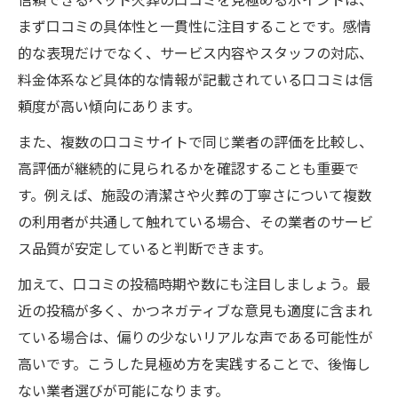
本当に信頼できる口コミの特徴とは
まず口コミの具体性と一貫性に注目することです。感情
的な表現だけでなく、サービス内容やスタッフの対応、
ペット火葬口コミの信ぴょう性を見抜く方
料金体系など具体的な情報が記載されている口コミは信
法
頼度が高い傾向にあります。
信頼できるペット火葬体験談の共通点
具体的な事例があるペット火葬口コミの魅
また、複数の口コミサイトで同じ業者の評価を比較し、
力
高評価が継続的に見られるかを確認することも重要で
す。例えば、施設の清潔さや火葬の丁寧さについて複数
ペット火葬口コミで避けたい情報の特徴
の利用者が共通して触れている場合、その業者のサービ
実体験に基づくペット火葬口コミの選び方
ス品質が安定していると判断できます。
安心できるペット火葬業者を見極める方法
加えて、口コミの投稿時期や数にも注目しましょう。最
口コミで分かるペット火葬業者の対応力
近の投稿が多く、かつネガティブな意見も適度に含まれ
ペット火葬口コミが語るスタッフの誠実さ
ている場合は、偏りの少ないリアルな声である可能性が
ペット火葬口コミで比較するサービス内容
高いです。こうした見極め方を実践することで、後悔し
口コミから知るペット火葬の料金透明性
ない業者選びが可能になります。