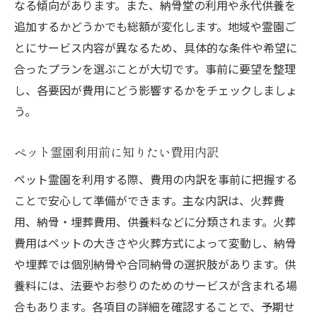
なる傾向があります。また、納骨堂の利用や永代供養を
ペット霊園での納骨や法要の手順
追加するかどうかでも総額が変化します。地域や霊園ご
家族も安心できるペット霊園の対応力
とにサービス内容が異なるため、具体的な条件や希望に
ペット霊園で供養を行う際のマナー
合ったプランを選ぶことが大切です。事前に要望を整理
お見送り後のペット霊園のサポート内容
し、各要因が費用にどう影響するかをチェックしましょ
費用を抑えたペット霊園利用のコツとは
う。
ペット霊園費用を抑えるための工夫とは
ペット霊園利用前に知りたい費用内訳
追加費用を避けるペット霊園利用のポイン
ト
ペット霊園を利用する際、費用の内訳を事前に把握する
ことで安心して準備ができます。主な内訳は、火葬費
ペット霊園の費用プラン比較で賢く選ぶ方
用、納骨・埋葬費用、供養料などに分類されます。火葬
法
費用はペットの大きさや火葬方式によって変動し、納骨
ペット霊園の費用相談で確認すべき事項
や埋葬では個別納骨や合同納骨の選択肢があります。供
ペット霊園の無料サービス活用法を紹介
養料には、法要やお参りのためのサービスが含まれる場
ペット霊園の費用とオプションの選び方
合もあります。各項目の詳細を確認することで、予期せ