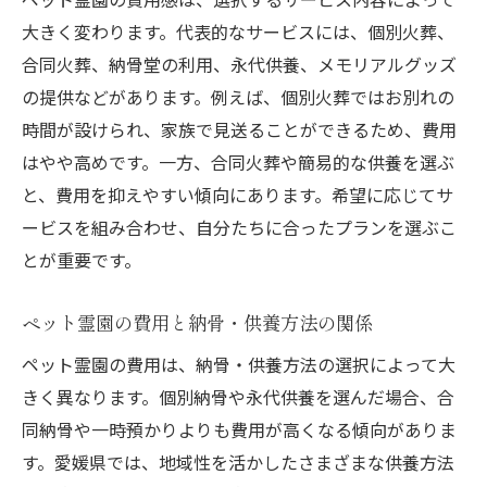
大きく変わります。代表的なサービスには、個別火葬、
家族も納得できるペット霊園の選び方
合同火葬、納骨堂の利用、永代供養、メモリアルグッズ
家族の想いを大切にしたペット霊園選び
の提供などがあります。例えば、個別火葬ではお別れの
ペット霊園選びで重視すべき家族の希望
時間が設けられ、家族で見送ることができるため、費用
ペット霊園の説明会や見学の活用ポイント
はやや高めです。一方、合同火葬や簡易的な供養を選ぶ
家族全員で考えるペット霊園の比較方法
と、費用を抑えやすい傾向にあります。希望に応じてサ
ペット霊園スタッフとの相談の進め方
ービスを組み合わせ、自分たちに合ったプランを選ぶこ
家族にもやさしいペット霊園の選択肢
とが重要です。
ペット霊園の費用と納骨・供養方法の関係
ペット霊園の費用は、納骨・供養方法の選択によって大
きく異なります。個別納骨や永代供養を選んだ場合、合
同納骨や一時預かりよりも費用が高くなる傾向がありま
す。愛媛県では、地域性を活かしたさまざまな供養方法