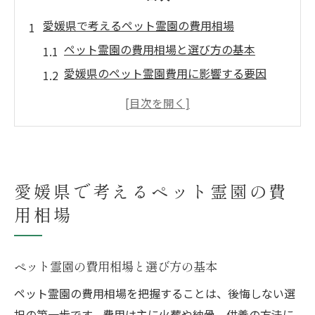
愛媛県で考えるペット霊園の費用相場
ペット霊園の費用相場と選び方の基本
愛媛県のペット霊園費用に影響する要因
ペット霊園利用前に知りたい費用内訳
ペット霊園の費用を比較する際の注意点
ペット霊園の費用感を左右するサービス内
容
愛媛県で考えるペット霊園の費
ペット霊園の費用と納骨・供養方法の関係
用相場
ペット霊園選びに迷ったら知りたいポイント
ペット霊園選びで注目したい重要な基準
ペット霊園の評判や口コミの見極め方
ペット霊園の費用相場と選び方の基本
家族に合うペット霊園の選択肢と判断方法
ペット霊園の費用相場を把握することは、後悔しない選
ペット霊園の見学で確認したいチェック項
択の第一歩です。費用は主に火葬や納骨、供養の方法に