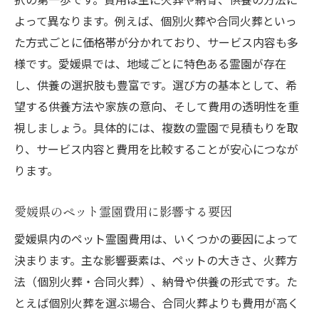
目
よって異なります。例えば、個別火葬や合同火葬といっ
供養方法とペット霊園サービス内容の違い
た方式ごとに価格帯が分かれており、サービス内容も多
様です。愛媛県では、地域ごとに特色ある霊園が存在
信頼できるペット霊園を見分けるポイント
し、供養の選択肢も豊富です。選び方の基本として、希
ペットの魂と供養方法の基礎知識
望する供養方法や家族の意向、そして費用の透明性を重
ペット霊園で供養する意味と魂の考え方
視しましょう。具体的には、複数の霊園で見積もりを取
ペット霊園が教える魂の行方と法要習慣
り、サービス内容と費用を比較することが安心につなが
四十九日までのペットの魂の過ごし方
ります。
ペット霊園で供養方法を選ぶ際の注意点
ペット霊園での法要や供養の種類を解説
愛媛県のペット霊園費用に影響する要因
ペット霊園と自宅供養の違いと選び方
愛媛県内のペット霊園費用は、いくつかの要因によって
お別れを優しく包む愛媛県の供養の流れ
決まります。主な影響要素は、ペットの大きさ、火葬方
法（個別火葬・合同火葬）、納骨や供養の形式です。た
ペット霊園でのお別れの流れを解説
とえば個別火葬を選ぶ場合、合同火葬よりも費用が高く
愛媛県で選ばれる供養方法の特徴