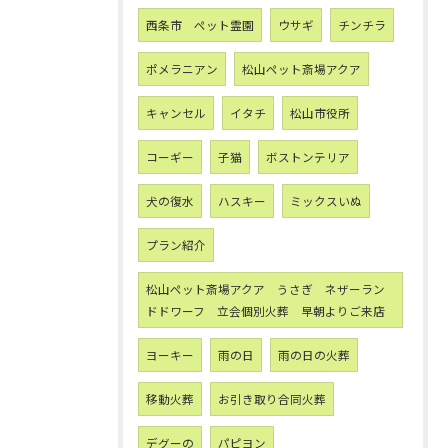
西条市 ペット霊園
ウサギ
チンチラ
ポメラニアン
松山ペット斎場アクア
キャンセル
イタチ
松山市役所
コーギー
子猫
ボストンテリア
犬の復水
ハスキー
ミックスいぬ
プラン紹介
松山ペット斎場アクア うさぎ ネザーラン
ドドワーフ 立会個別火葬 早朝よりご来店
ヨーキー
雨の日
雨の日の火葬
移動火葬
お引き取り合同火葬
デグーの
パピヨン