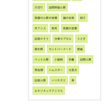
爪切り
訪問移動火葬
夜間の火葬の依頼
猫の去勢
紹介
オアシス
急死
夜間の営業
出張かそう
分骨カプセル
うさぎ
樹木葬
セントバーナード
愛媛
ペット火葬
小動物
供養
訪問火葬
爬虫類
ハムスター
大型犬
出張火葬
ハリネズミ
鳥
エキゾチックアニマル