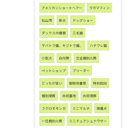
アメリカンショートヘアー
ラガマフィン
松山市
柴犬
ドッグショー
ダックスの種類
三毛猫
サバトラ猫、キジトラ猫、
ハチワレ猫
小型犬
白内障
立会個別火葬
ペットショップ
ブリーダー
どっちが安い
動物供養祭
特別回向
個別埋葬
共同墓地
共同埋葬
フクロモモンガ
ミニマルチ
保護犬
一任個別火葬
ミニチュアシュナウザー