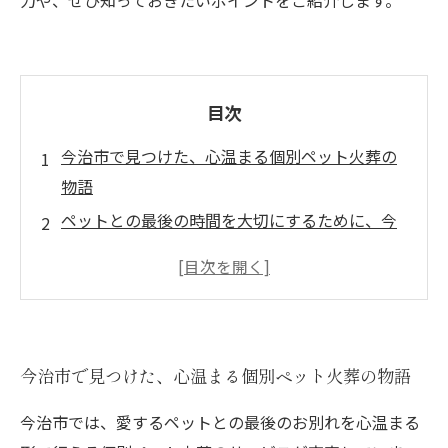
力や、ぜひ知っておきたいポイントをご紹介します。
目次
今治市で見つけた、心温まる個別ペット火葬の
物語
ペットとの最後の時間を大切にするために、今
治市の選択肢とは
専門スタッフが寄り添う、今治市のペット火葬
の特徴
愛するペットを見送るための心遣い：個別ペッ
今治市で見つけた、心温まる個別ペット火葬の物語
ト火葬の魅力
火葬後の供養も選べる、今治市の多様なプラン
今治市では、愛するペットとの最後のお別れを心温まる
ペットとの愛しい思い出を形にするために