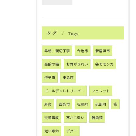
タグ
Tags
早朝、親切丁寧
今治市
新居浜市
高齢の猫
お骨がきれい
袋モモンガ
伊予市
東温市
ゴールデンレトリーバー
フェレット
寿命
西条市
松前町
砥部町
癌
交通事故
寒さに弱い
齧歯類
短い寿命
デグー