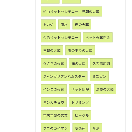
松山ペットセレモニー 早朝の火葬
トカゲ
腹水
夜の火葬
今治ペットセレモニー
ペット火葬料金
早朝の火葬
雨の中での火葬
うさぎの火葬
猫の火葬
久万高原町
ジャンガリアンハムスター
ミニピン
インコの火葬
ペット保険
深夜の火葬
キンカチョウ
トリミング
年末年始の営業
ビーグル
ワニのカイマン
安楽死
今治