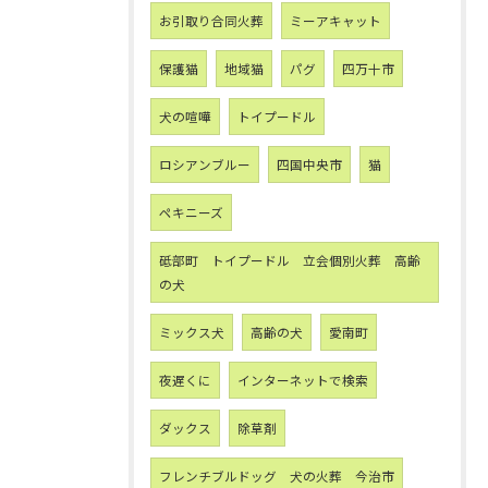
お引取り合同火葬
ミーアキャット
保護猫
地域猫
パグ
四万十市
犬の喧嘩
トイプードル
ロシアンブルー
四国中央市
猫
ペキニーズ
砥部町 トイプードル 立会個別火葬 高齢
の犬
ミックス犬
高齢の犬
愛南町
夜遅くに
インターネットで検索
ダックス
除草剤
フレンチブルドッグ 犬の火葬 今治市