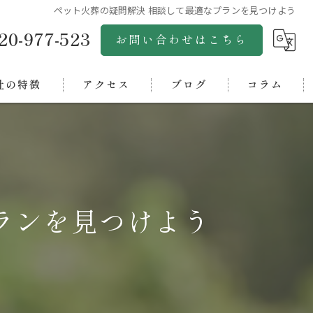
ペット火葬の疑問解決 相談して最適なプランを見つけよう
20-977-523
お問い合わせはこちら
社の特徴
アクセス
ブログ
コラム
市のペット火葬
株式会社グリーンゴールド
市のペット火葬
松山ペットセレモニー
浜市のペット火葬
松山ペット斎場アクア
ランを見つけよう
市のペット火葬
四国ペットセレモニーオアシス
中央市のペット火葬
西条ペット斎場
ペット霊園オアシス