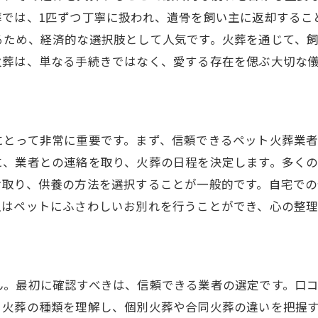
火葬方法に応じた供養のスタイル
葬では、1匹ずつ丁寧に扱われ、遺骨を飼い主に返却するこ
飼い主の希望に応じた柔軟なプラン選び
るため、経済的な選択肢として人気です。火葬を通じて、
火葬は、単なる手続きではなく、愛する存在を偲ぶ大切な
火葬方法による費用の違いを知る
門スタッフとの相談でペット火葬をスムーズに進める方法
信頼できる専門家の選び方
相談時に確認すべき重要ポイント
にとって非常に重要です。まず、信頼できるペット火葬業
ペット火葬についての具体的な相談例
に、業者との連絡を取り、火葬の日程を決定します。多く
け取り、供養の方法を選択することが一般的です。自宅で
相談時に役立つ質問リスト
主はペットにふさわしいお別れを行うことができ、心の整理
納得のいくプランを選ぶためのアドバイス
オンライン相談の活用法
ット火葬の供養方法と費用を詳しく解説飼い主の安心をサ
ん。最初に確認すべきは、信頼できる業者の選定です。口
供養方法の種類とその意味
、火葬の種類を理解し、個別火葬や合同火葬の違いを把握
供養の際の費用とその内訳