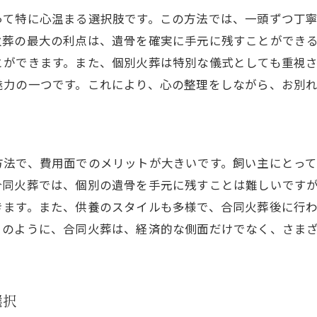
ット火葬を通じた家族との思い出の大切さ
って特に心温まる選択肢です。この方法では、一頭ずつ丁
ペットとの思い出の作り方
火葬の最大の利点は、遺骨を確実に手元に残すことができ
火葬を通じて得られる心の安定
とができます。また、個別火葬は特別な儀式としても重視
家族と一緒に乗り越えるペットロス
魅力の一つです。これにより、心の整理をしながら、お別
ペット火葬がもたらす心の癒し
思い出を共有することで絆を深める
ペット火葬を機に考える家族のあり方
方法で、費用面でのメリットが大きいです。飼い主にとっ
合同火葬では、個別の遺骨を手元に残すことは難しいです
きます。また、供養のスタイルも多様で、合同火葬後に行
このように、合同火葬は、経済的な側面だけでなく、さま
選択