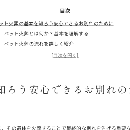
目次
ット火葬の基本を知ろう安心できるお別れのために
ペット火葬とは何か？基本を理解する
ペット火葬の流れを詳しく紹介
火葬前に知っておくべき準備事項
火葬後の手続きと注意点
安心して選べる火葬業者の見分け方
ペット火葬に関するよくある質問
知ろう安心できるお別れの
別火葬と合同火葬それぞれのメリットを比較する
個別火葬の特徴と利点
合同火葬の特徴と利点
ペットとの思い出を大切にするための選択
に、その遺体を火葬することで最終的な別れを告げる重要