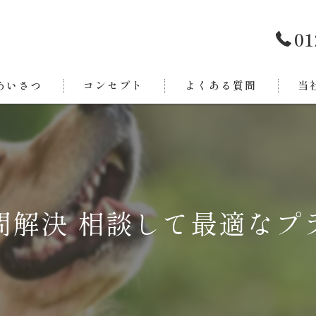
01
あいさつ
コンセプト
よくある質問
当
西条
今治
新居
問解決 相談して最適なプ
東温
四国