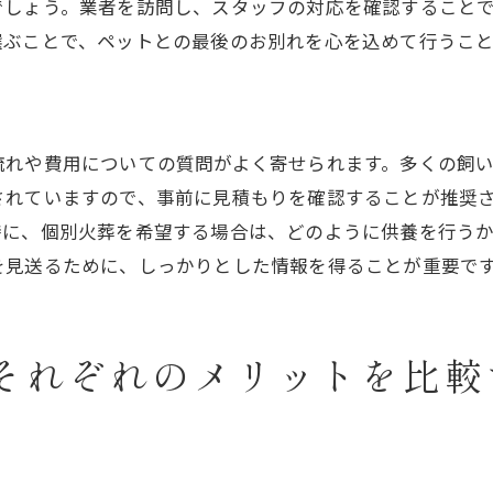
でしょう。業者を訪問し、スタッフの対応を確認すること
成功事例から学ぶプラン選びのヒント
選ぶことで、ペットとの最後のお別れを心を込めて行うこ
失敗しないための注意点
飼い主のニーズに応じたプランのカスタマイズ
相談事例に基づくアドバイス
流れや費用についての質問がよく寄せられます。多くの飼
プラン選びに関するよくある質問
されていますので、事前に見積もりを確認することが推奨
ット火葬の疑問を解決するためのFAQ
特に、個別火葬を希望する場合は、どのように供養を行う
を見送るために、しっかりとした情報を得ることが重要で
ペット火葬に関する一般的な質問
ペット火葬の手続きについての質問
個別火葬と合同火葬の違い
それぞれのメリットを比較
供養方法に関する質問
火葬にかかる時間と場所について
ペット火葬後の手続きに関する質問