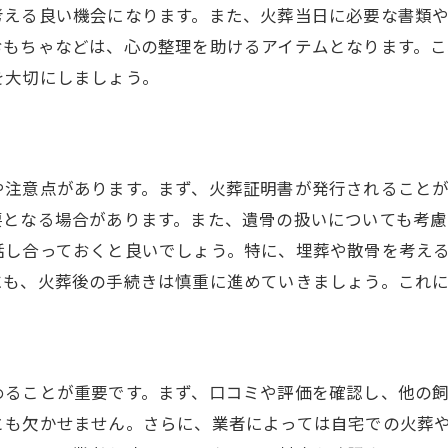
考える良い機会になります。また、火葬当日に必要な書類
経済的な選択肢としての供養
おもちゃなどは、心の整理を助けるアイテムとなります。
心温まる供養を実現するためのヒント
を大切にしましょう。
供養に関する法律と規制
供養についてのよくある質問とその回答
温まるお別れを実現するための相談の重要性
や注意点があります。まず、火葬証明書が発行されること
相談を通じた心の整理
要となる場合があります。また、遺骨の扱いについても考慮
感情的なサポートを得る方法
話し合っておくと良いでしょう。特に、埋葬や散骨を考え
ペットとの最後の時間を大切にするために
にも、火葬後の手続きは慎重に進めていきましょう。これに
相談がもたらす安心感とその効果
ペットロスを乗り越えるための支援
相談がもたらす具体的な効果
めることが重要です。まず、口コミや評価を確認し、他の
ット火葬プラン選びのポイントと実際の相談事例
とも欠かせません。さらに、業者によっては自宅での火葬
プラン選びの具体的なステップ