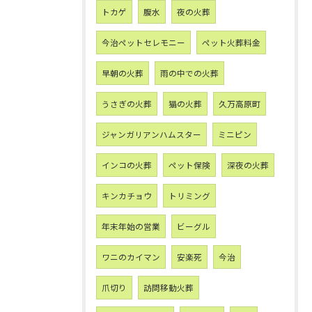
トカゲ
腹水
夜の火葬
今治ペットセレモニー
ペット火葬料金
早朝の火葬
雨の中での火葬
うさぎの火葬
猫の火葬
久万高原町
ジャンガリアンハムスター
ミニピン
インコの火葬
ペット保険
深夜の火葬
キンカチョウ
トリミング
年末年始の営業
ビーグル
ワニのカイマン
安楽死
今治
爪切り
訪問移動火葬