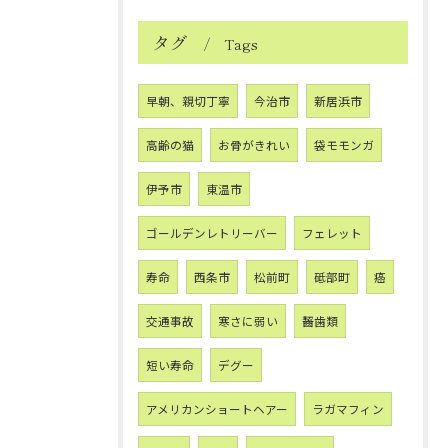
タグ
Tags
早朝、親切丁寧
今治市
新居浜市
高齢の猫
お骨がきれい
袋モモンガ
伊予市
東温市
ゴールデンレトリーバー
フェレット
寿命
西条市
松前町
砥部町
癌
交通事故
寒さに弱い
齧歯類
短い寿命
デグー
アメリカンショートヘアー
ラガマフィン