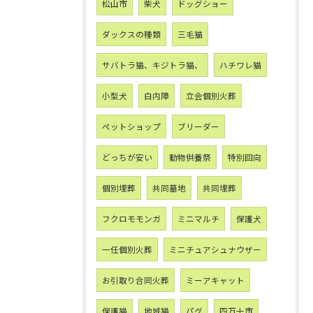
松山市
柴犬
ドッグショー
ダックスの種類
三毛猫
サバトラ猫、キジトラ猫、
ハチワレ猫
小型犬
白内障
立会個別火葬
ペットショップ
ブリーダー
どっちが安い
動物供養祭
特別回向
個別埋葬
共同墓地
共同埋葬
フクロモモンガ
ミニマルチ
保護犬
一任個別火葬
ミニチュアシュナウザー
お引取り合同火葬
ミーアキャット
保護猫
地域猫
パグ
四万十市