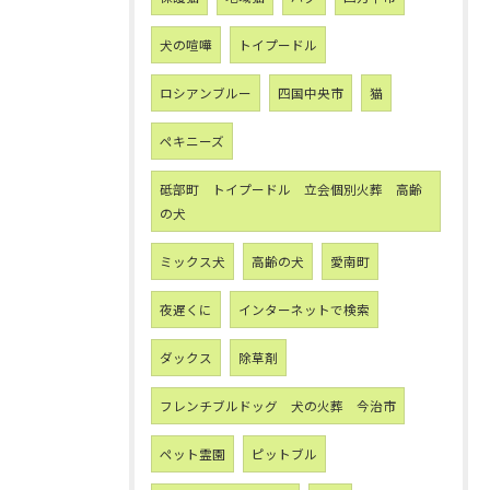
犬の喧嘩
トイプードル
ロシアンブルー
四国中央市
猫
ペキニーズ
砥部町 トイプードル 立会個別火葬 高齢
の犬
ミックス犬
高齢の犬
愛南町
夜遅くに
インターネットで検索
ダックス
除草剤
フレンチブルドッグ 犬の火葬 今治市
ペット霊園
ピットブル