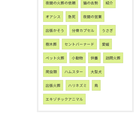
夜間の火葬の依頼
猫の去勢
紹介
オアシス
急死
夜間の営業
出張かそう
分骨カプセル
うさぎ
樹木葬
セントバーナード
愛媛
ペット火葬
小動物
供養
訪問火葬
爬虫類
ハムスター
大型犬
出張火葬
ハリネズミ
鳥
エキゾチックアニマル