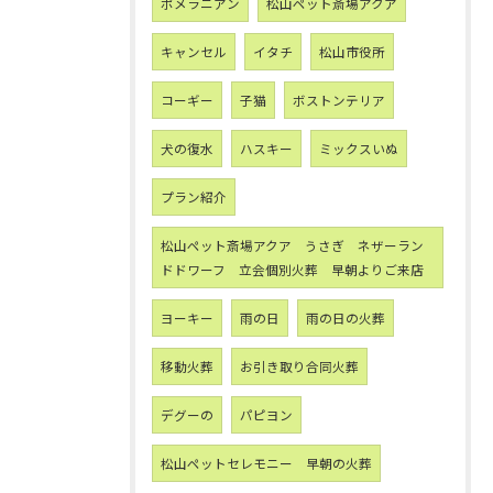
ポメラニアン
松山ペット斎場アクア
キャンセル
イタチ
松山市役所
コーギー
子猫
ボストンテリア
犬の復水
ハスキー
ミックスいぬ
プラン紹介
松山ペット斎場アクア うさぎ ネザーラン
ドドワーフ 立会個別火葬 早朝よりご来店
ヨーキー
雨の日
雨の日の火葬
移動火葬
お引き取り合同火葬
デグーの
パピヨン
松山ペットセレモニー 早朝の火葬