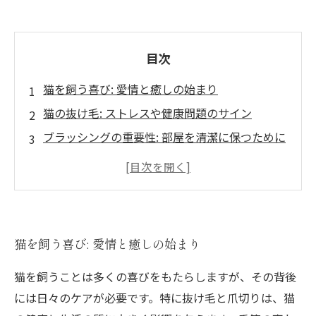
目次
猫を飼う喜び: 愛情と癒しの始まり
猫の抜け毛: ストレスや健康問題のサイン
ブラッシングの重要性: 部屋を清潔に保つために
爪切りの必要性: 猫の生活をより快適に
定期的なケアで健康維持: 愛する猫との幸せな時
間
松山ペットセレモニーが提案する猫のケア方法
猫を飼う喜び: 愛情と癒しの始まり
猫との生活をより良くするための実践的アドバ
イス
猫を飼うことは多くの喜びをもたらしますが、その背後
には日々のケアが必要です。特に抜け毛と爪切りは、猫