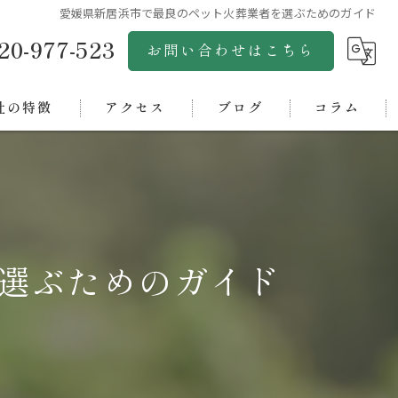
愛媛県新居浜市で最良のペット火葬業者を選ぶためのガイド
20-977-523
お問い合わせはこちら
社の特徴
アクセス
ブログ
コラム
市のペット火葬
株式会社グリーンゴールド
市のペット火葬
松山ペットセレモニー
浜市のペット火葬
松山ペット斎場アクア
選ぶためのガイド
市のペット火葬
四国ペットセレモニーオアシス
中央市のペット火葬
西条ペット斎場
ペット霊園オアシス