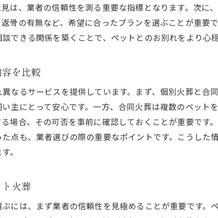
意見は、業者の信頼性を測る重要な指標となります。次に
ペット火葬が飼い主に与える心理的効果
、返骨の有無など、希望に合ったプランを選ぶことが重要
新居浜市の業者選びの重要なポイント
相談できる関係を築くことで、ペットとのお別れをより心
心に寄り添うペット火葬サービスの選び方
温まるペット火葬サービス新居浜市の特徴を活かして
内容を比較
新居浜市のペット火葬業者が提供する特別なサービス
れ異なるサービスを提供しています。まず、個別火葬と合
地域に密着した心温まる火葬サービス
飼い主にとって安心です。一方、合同火葬は複数のペット
新居浜市のペット火葬の特徴とサービス内容
する場合、その可否を事前に確認しておくことが重要です
温かいサポートを提供するペット火葬業者
った点も、業者選びの際の重要なポイントです。こうした
新居浜市の心温まるペット火葬事例
ます。
地域特有のペット火葬サービスを体験しよう
切なペットの旅立ちを支える新居浜市の火葬業者選び
ット火葬
新居浜市のペット火葬業者が提供する安心感
選ぶには、まず業者の信頼性を見極めることが重要です。