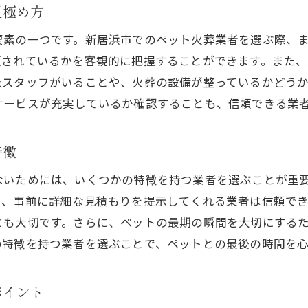
新居浜市でペット火葬業者を選ぶ際の落とし穴
見極め方
初めての方必見！新居浜市でのペット火葬の注意点
要素の一つです。新居浜市でのペット火葬業者を選ぶ際、
ペット火葬業者選びで避けるべきこと
頼されているかを客観的に把握することができます。また
新居浜市におけるペット火葬サービスの注意事項
たスタッフがいることや、火葬の設備が整っているかどう
失敗しないペット火葬業者選びのために
サービスが充実しているか確認することも、信頼できる業
飼い主が注意すべき新居浜市のペット火葬サービス
特徴
ないためには、いくつかの特徴を持つ業者を選ぶことが重
く、事前に詳細な見積もりを提示してくれる業者は信頼で
とも大切です。さらに、ペットの最期の瞬間を大切にする
の特徴を持つ業者を選ぶことで、ペットとの最後の時間を
ポイント