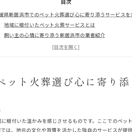
目次
媛県新居浜市でのペット火葬選び心に寄り添うサービスを
地域に根付いたペット火葬サービスとは
飼い主の心情に寄り添う新居浜市の業者紹介
ペット火葬の選び方～新居浜市でのポイント
新居浜市のペット火葬業者のサービス内容を比較
愛媛県新居浜市で選ぶ心のこもったペット火葬
地域特有のペット火葬サービスの魅力とは
ペット火葬選び心に寄り添
頼できるペット火葬業者を選ぶための基準とは
新居浜市のペット火葬業者の信頼性の見極め方
選んで後悔しない！信頼できる業者の特徴
は
ペット火葬業者を選ぶ際の確認すべきポイント
域に根付いた温かみを感じさせるものです。ここでのペッ
地元で信頼されるペット火葬サービスの選び方
市では、地元の文化や習慣を活かした独自のサービスが提