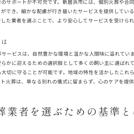
ペット火葬業者が大切な旅立ちを支える理由
者のサポートが不可欠です。新居浜市には、個別火葬や合
新居浜市でのペット火葬の流れと選び方
とができ、細かな配慮が行き届いたサービスを提供してい
着した業者を選ぶことで、より安心してサービスを受けら
ペットの旅立ちを心から支える業者選び
新居浜市でのペット火葬サービスの選び方
とは
大切な存在を見送る新居浜市の火葬サービス
ット火葬業者の評判はどう選ぶ？新居浜市における考察
葬サービスは、自然豊かな環境と温かな人間味に溢れてい
安らかに迎えるための選択肢として多くの飼い主に選ばれ
新居浜市のペット火葬業者の評判と選び方
も大切に守ることが可能です。地域の特性を活かしたこれ
評判で選ぶ新居浜市のペット火葬業者の特徴
ット火葬は、単なる別れの儀式に留まらず、心のケアを提
実際の利用者の声から見る新居浜市の業者選び
新居浜市で評判の良いペット火葬業者の探し方
ペット火葬業者選びで重要な評判のチェックポイント
葬業者を選ぶための基準と
新居浜市のペット火葬業者の評判を左右する要素
媛県新居浜市でペット火葬業者を選ぶ際の注意点