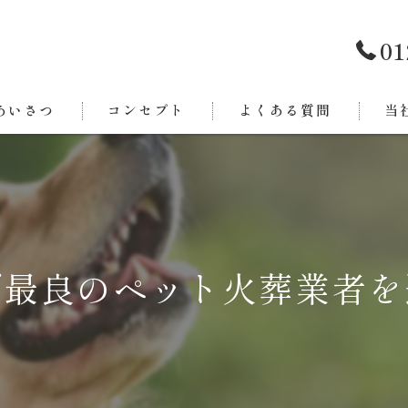
01
あいさつ
コンセプト
よくある質問
当
西条
今治
新居
で最良のペット火葬業者を
東温
四国