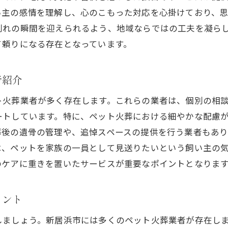
実際の体験談から見る新居浜市の信頼できる業者
い主の感情を理解し、心のこもった対応を心掛けており、
別れの瞬間を迎えられるよう、地域ならではの工夫を凝ら
信頼の基準：新居浜市のペット火葬業者の選び方
て頼りになる存在となっています。
居浜市でのペット火葬信頼性とサービス内容の重要性
安心できるペット火葬業者を見つけるために
者紹介
サービス内容が重要な理由とは？
ペット火葬の信頼性を高めるためのチェックリスト
ト火葬業者が多く存在します。これらの業者は、個別の相
ートしています。特に、ペット火葬における細やかな配慮
新居浜市のペット火葬業者の実際のサービス内容
葬後の遺骨の管理や、追悼スペースの提供を行う業者もあ
ペット火葬業者選びにおけるサービスの役割
は、ペットを家族の一員として見送りたいという飼い主の
愛媛県新居浜市での信頼性あるサービスの探し方
のケアに重きを置いたサービスが重要なポイントとなりま
ット火葬がもたらす心の安らぎと業者選びのポイント
心の安らぎを与えるペット火葬の意義
イント
業者選びがもたらす心の安定とは
しましょう。新居浜市には多くのペット火葬業者が存在し
新居浜市での心温まるペット火葬の選択肢