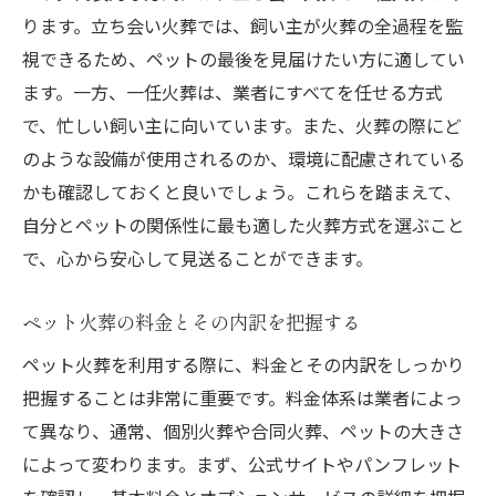
ペット火葬に関するトラブルの対処法
ります。立ち会い火葬では、飼い主が火葬の全過程を監
視できるため、ペットの最後を見届けたい方に適してい
地域に根ざした信頼ある業者選び
ます。一方、一任火葬は、業者にすべてを任せる方式
心に寄り添う松山市のペット火葬で大切な家族
で、忙しい飼い主に向いています。また、火葬の際にど
を見送る方法
のような設備が使用されるのか、環境に配慮されている
ペット火葬前の準備と心構え
かも確認しておくと良いでしょう。これらを踏まえて、
最後のお別れを大切にする演出
自分とペットの関係性に最も適した火葬方式を選ぶこと
ペット火葬後の生活への移行
で、心から安心して見送ることができます。
家族全員での心の整理方法
ペット火葬の料金とその内訳を把握する
ペット火葬の経験者から聞くアドバイス
愛するペットを思い出に刻む方法
ペット火葬を利用する際に、料金とその内訳をしっかり
把握することは非常に重要です。料金体系は業者によっ
て異なり、通常、個別火葬や合同火葬、ペットの大きさ
によって変わります。まず、公式サイトやパンフレット