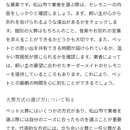
ペット火葬で松山市が提供する感動的なセレモ
な要素です。松山市で業者を選ぶ際は、セレモニーの内
ニーの魅力
容をしっかりと確認しましょう。まず、飼い主が心から
地域特有のセレモニーオプションを知る
別れを告げられるような演出があるかをチェックしま
心に残る演出の選び方
す。個別の火葬はもちろんのこと、音楽やお別れの言葉
参加者が喜ぶサプライズ演出
を添えることができるかどうかも大切です。また、ペッ
トとの思い出を共有できる時間が設けられているか、温
ペットの生前の思い出を振り返る時間
かい雰囲気が感じられるかを確認します。業者によって
セレモニーでの感動を共有する方法
は、飼い主の要望に合わせたオーダーメイドのセレモニ
メモリアルサービスの充実度を確認
ーを提供しているところもあります。これにより、ペッ
松山市でのペット火葬業者探しで重視すべき安
トとの最期の時間を心に刻むことができるでしょう。
心の要素
業者のライセンスと資格を確認
火葬方式の選び方について知る
施設の清潔感と安全性を重視
ペット火葬にはいくつかの方式があり、松山市で業者を
顧客対応のスピードと丁寧さを確認
選ぶ際には自分のニーズに合ったものを選ぶことが重要
火葬後のサポートサービスを評価
です。代表的な方式には、立ち会い火葬と一任火葬があ