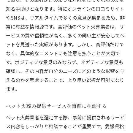
火葬後のお骨の扱い方について
知る手助けとなります。特にオンラインの口コミサイト
やSNSは、リアルタイムで多くの意見が集まるため、非
ペット火葬後の心のケアサポート
常に有益な情報源です。高評価のペット火葬業者は、サ
愛媛県松山市で信頼できるペット火葬業者の見
ービスの質や信頼性が高く、多くの飼い主が安心してペ
極め方
ットを見送った実績があります。しかし、高評価だけで
信頼度の高い業者の選定基準
なく、具体的なコメントにも注意を払うことが大切で
業者の実績と経験を調べる方法
す。ポジティブな意見のみならず、ネガティブな意見も
訪問前の事前確認ポイント
確認し、その内容が自分のニーズにどのような影響を与
火葬前の打ち合わせで確認すべきこと
えるのかを考慮することで、より良い選択が可能になり
利用者の声を参考にした選び方
ます。
ペット火葬に必要な手続きと準備
ペット火葬の提供サービスを事前に相談する
心に残る別れを演出する松山市のペット火葬の
選び方
ペット火葬業者を選定する際、事前に提供されるサービ
ス内容をしっかりと相談することが重要です。愛媛県松
個別火葬と合同火葬の違いを知る