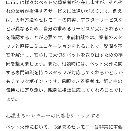
山市には様々なペット火葬業者が存在しますが、それぞ
セレモニースペースの有無を確認する
れの業者が提供するサービスには違いがあります。例え
オリジナルプランの提案力を重視する
ば、火葬方法やセレモニーの内容、アフターサービスな
家族での参加を考慮した火葬選び
どが異なるため、自分の求めるサービスが受けられるか
ペット火葬後の供養プランを選ぶ
を確認することが必要です。事前相談では、業者のスタ
ペットの生前の思い出を反映する方法
ッフと直接コミュニケーションをとることで、疑問や不
松山市でのペット火葬業者選びで失敗しないた
安を解消し、安心して大切なペットを送り出すための準
めの秘訣
備を整えましょう。また、相談時には、ペット火葬に関
事前に比較検討するためのチェックリスト
する専門知識を持つスタッフが対応してくれるかどうか
もチェックポイントです。信頼できる業者は、飼い主の
火葬の予約と当日の流れを知る
気持ちに寄り添い、親身に相談に応じてくれることでし
業者の対応力とおもてなしを評価する
ょう。
料金体系の透明性を確認する
火葬後のフォローアップを重視する
心温まるセレモニーの内容をチェックする
期待するサービス内容を明確にする
ペット火葬において、心温まるセレモニーは非常に重要