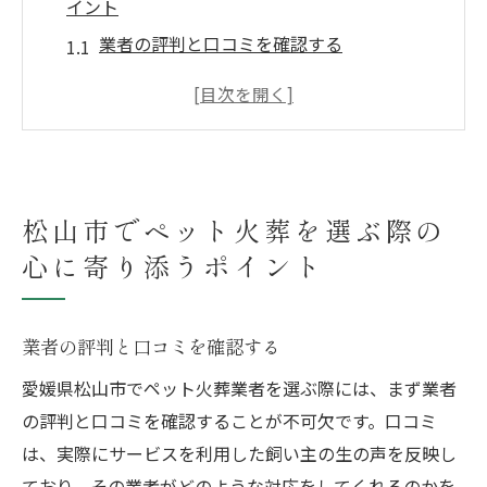
イント
業者の評判と口コミを確認する
ペット火葬の提供サービスを事前に相談す
る
心温まるセレモニーの内容をチェックする
火葬方式の選び方について知る
松山市でペット火葬を選ぶ際の
ペット火葬の料金とその内訳を把握する
心に寄り添うポイント
アフターサービスの充実度を確認する
ペット火葬で大切にしたい松山市の心温まるサ
ービス
業者の評判と口コミを確認する
個別対応のセレモニープランを選ぶ
愛媛県松山市でペット火葬業者を選ぶ際には、まず業者
メモリアルグッズの活用法を知る
の評判と口コミを確認することが不可欠です。口コミ
地元文化を反映した供養の選択
は、実際にサービスを利用した飼い主の生の声を反映し
ペットの思い出を大切にする方法
ており、その業者がどのような対応をしてくれるのかを