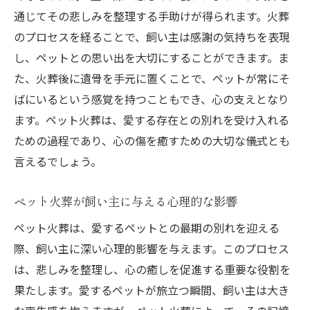
飼い主が選ぶべきペット火葬の方法
通じてその悲しみを整理する手助けが得られます。火葬
ペット火葬のプロセスにおけるアレンジメ
のプロセスを経ることで、飼い主は感謝の気持ちを表現
ント
し、ペットとの思い出を大切にすることができます。ま
感動を呼ぶペット火葬の実例
た、火葬後に遺骨を手元に置くことで、ペットが常にそ
ばにいるという感覚を持つこともでき、心の支えとなり
ペット火葬の方法で最期を素敵に彩る
ます。ペット火葬は、愛する存在との別れを受け入れる
ペット火葬によって叶う心の中の家族との再会
ための過程であり、心の傷を癒すための大切な儀式とも
ペット火葬が象徴する心の中の再会
言えるでしょう。
ペット火葬を通じて感じる絆の再確認
心に残るペットとの思い出の再会
ペット火葬が飼い主に与える心理的な影響
ペット火葬がもたらす愛情の再会
ペット火葬は、愛するペットとの最期の別れを迎える
再会を夢見るためのペット火葬の意味
際、飼い主に深い心理的影響を与えます。このプロセス
ペット火葬で叶う心の中の再会ストーリー
は、悲しみを整理し、心の癒しを促進する重要な役割を
果たします。愛するペットが旅立つ瞬間、飼い主は大き