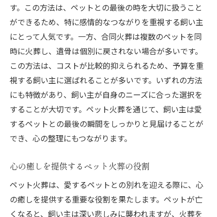
す。この方法は、ペットとの最後の時を大切に扱うこと
ペット火葬後の思い出を共有する方法
ができるため、特に感情的なつながりを重視する飼い主
ペット火葬で思い出を形に残すための工夫
にとって人気です。一方、合同火葬は複数のペットを同
ペット火葬とともに進む未来への一歩
時に火葬し、遺骨は個別に戻されない場合が多いです。
ペット火葬がもたらす新たな生活へのステ
この方法は、コストが比較的抑えられるため、予算を重
ップ
視する飼い主に選ばれることが多いです。いずれの方法
未来を考えるためのペット火葬の意義
にも特徴があり、飼い主が自身のニーズに合った選択を
ペット火葬で得られる新たな視点
することが大切です。ペット火葬を通じて、飼い主は愛
するペットとの最後の瞬間をしっかりと見届けることが
ペット火葬後の生活再建のヒント
でき、心の整理にもつながります。
ペット火葬が支える未来への展望
ペット火葬を迎えた後の人生設計
心の癒しを提供するペット火葬の役割
愛するペットとの最期を彩るペット火葬の方法
ペット火葬は、愛するペットとの別れを迎える際に、心
ペット火葬の種類と選び方
の癒しを提供する重要な役割を果たします。ペットが亡
ペット火葬を個性的にするためのアイデア
くなると、飼い主は深い悲しみに襲われますが、火葬を