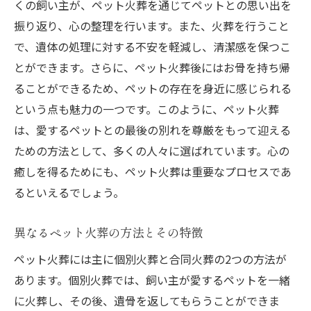
くの飼い主が、ペット火葬を通じてペットとの思い出を
感情を癒すためのペット火葬の意義
振り返り、心の整理を行います。また、火葬を行うこと
別れを前向きに捉えるためのペット火葬
で、遺体の処理に対する不安を軽減し、清潔感を保つこ
心の中のペットを大切にする火葬のプロセ
とができます。さらに、ペット火葬後にはお骨を持ち帰
ス
ることができるため、ペットの存在を身近に感じられる
ペット火葬がもたらす自分自身との向き合
という点も魅力の一つです。このように、ペット火葬
い方
は、愛するペットとの最後の別れを尊厳をもって迎える
ペット火葬を通じて得る新たな気づき
ための方法として、多くの人々に選ばれています。心の
ペット火葬のプロセスで大切な思い出を共有す
癒しを得るためにも、ペット火葬は重要なプロセスであ
る
るといえるでしょう。
ペット火葬のプロセスにおける思い出作り
異なるペット火葬の方法とその特徴
のポイント
家族と一緒に歩むペット火葬のプロセス
ペット火葬には主に個別火葬と合同火葬の2つの方法が
あります。個別火葬では、飼い主が愛するペットを一緒
思い出の品を取り入れたペット火葬
に火葬し、その後、遺骨を返してもらうことができま
ペット火葬を通じた家族との絆の強化