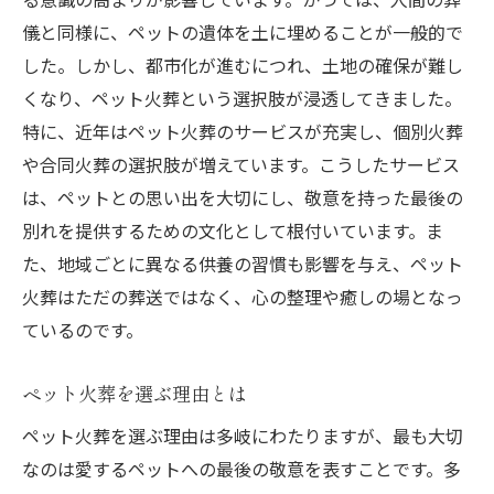
儀と同様に、ペットの遺体を土に埋めることが一般的で
ペット火葬後の感謝の気持ちの伝え方
した。しかし、都市化が進むにつれ、土地の確保が難し
ペット火葬を選ぶことで得られる心の安らぎ
くなり、ペット火葬という選択肢が浸透してきました。
ペット火葬がもたらす心の整理と平穏
特に、近年はペット火葬のサービスが充実し、個別火葬
飼い主への心理的サポートとしてのペット
や合同火葬の選択肢が増えています。こうしたサービス
火葬
は、ペットとの思い出を大切にし、敬意を持った最後の
心の安らぎを追求するペット火葬の選択肢
別れを提供するための文化として根付いています。ま
ペット火葬における自然と調和した別れの
た、地域ごとに異なる供養の習慣も影響を与え、ペット
方法
火葬はただの葬送ではなく、心の整理や癒しの場となっ
ペット火葬が支える飼い主のメンタルヘル
ているのです。
ス
ペット火葬を選ぶ理由とは
ペット火葬が未来に繋ぐ心の平和
ペット火葬がもたらす別れの癒しと心の整理
ペット火葬を選ぶ理由は多岐にわたりますが、最も大切
なのは愛するペットへの最後の敬意を表すことです。多
ペット火葬が促す心の整理のステップ