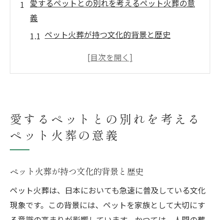
愛するペットとの別れを考えるペット火葬の意
義
ペット火葬が持つ文化的背景と歴史
ペット火葬を選ぶ理由とは
異なるペット火葬の方法とその特徴
心の癒しを提供するペット火葬の役割
ペット火葬が飼い主に与える心理的な影響
愛するペットとの別れを考える
ペット火葬の選択が未来にもたらす影響
ペット火葬の意義
ペット火葬で心に残る感謝の儀式
ペット火葬における個別儀式の重要性
心を込めたペット火葬のプランニング
ペット火葬が持つ文化的背景と歴史
感謝の気持ちを表す火葬時の小さな心遣い
ペット火葬は、日本においても急速に普及している文化
家族と共有するペット火葬のセレモニー
現象です。この背景には、ペットを家族として大切にす
思い出を形にするためのペット火葬の工夫
る意識の高まりが影響しています。かつては、人間の葬