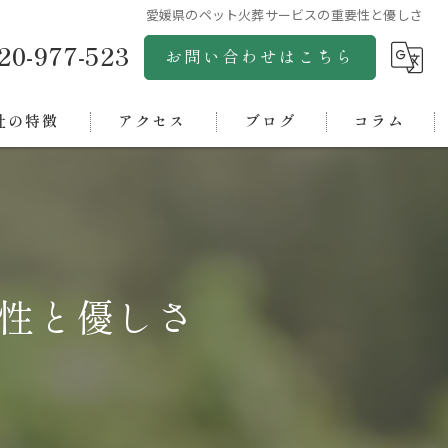
愛媛県のペット火葬サービスの重要性と優しさ
20-977-523
お問い合わせはこちら
社の特徴
アクセス
ブログ
コラム
市のペット火葬
株式会社グリーンゴールド
市のペット火葬
松山ペットセレモニー
浜市のペット火葬
松山ペット斎場アクア
性と優しさ
市のペット火葬
四国ペットセレモニーオアシス
中央市のペット火葬
西条ペット斎場
ペット霊園オアシス