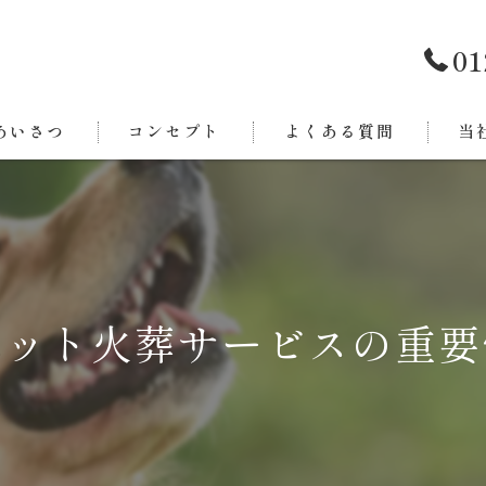
01
あいさつ
コンセプト
よくある質問
当
西条
今治
新居
ペット火葬サービスの重要
東温
四国