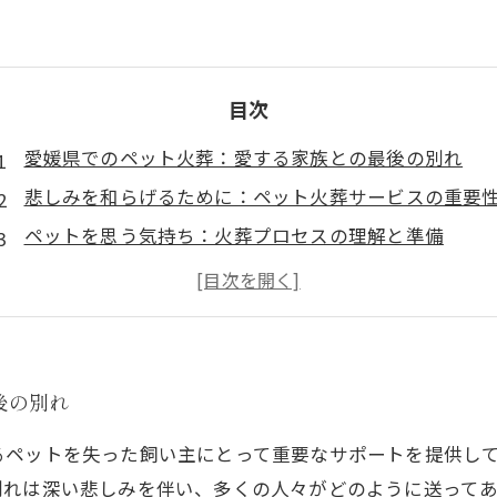
目次
愛媛県でのペット火葬：愛する家族との最後の別れ
悲しみを和らげるために：ペット火葬サービスの重要
ペットを思う気持ち：火葬プロセスの理解と準備
優しさで包まれる別れ：愛媛県のサービスの特長
ペット火葬に寄せる感謝の気持ち
心の癒しを求めて：ペット火葬を通じての飼い主の思
愛媛県のペット火葬サービスがもたらす新たな希望
後の別れ
るペットを失った飼い主にとって重要なサポートを提供し
別れは深い悲しみを伴い、多くの人々がどのように送って