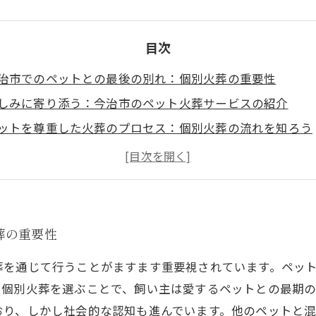
目次
治市でのペットとの最後の別れ：個別火葬の重要性
しみに寄り添う：今治市のペット火葬サービスの紹介
ットを尊重した火葬のプロセス：個別火葬の流れを知ろう
別火葬で守るペットの尊厳：心を込めたサポート
切な思い出を抱きしめて：個別ペット火葬を経験した飼い
治市のペット火葬を通じて再確認する絆とは
するペットへ贈る最後の愛：今治市の個別ペット火葬の意
葬の重要性
葬を通じて行うことがますます重要視されています。ペッ
。個別火葬を選ぶことで、飼い主は愛するペットとの最期
おり、しかし社会的な認知も進んでいます。他のペットと