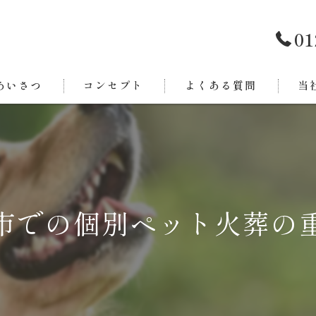
01
あいさつ
コンセプト
よくある質問
当
西条
今治
新居
市での個別ペット火葬の
東温
四国