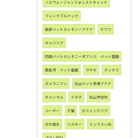
ノルウェージャンフォレストキャット
フレンチブルドッグ
砥部ペットセレモニーアクア
チワワ
キャバリア
四国ペットセレモニーオアシス ペット霊園
西条市 ペット霊園
ウサギ
チンチラ
ポメラニアン
松山ペット斎場アクア
キャンセル
イタチ
松山市役所
コーギー
子猫
ボストンテリア
犬の復水
ハスキー
ミックスいぬ
プラン紹介