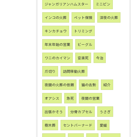
ジャンガリアンハムスター
ミニピン
インコの火葬
ペット保険
深夜の火葬
キンカチョウ
トリミング
年末年始の営業
ビーグル
ワニのカイマン
安楽死
今治
爪切り
訪問移動火葬
夜間の火葬の依頼
猫の去勢
紹介
オアシス
急死
夜間の営業
出張かそう
分骨カプセル
うさぎ
樹木葬
セントバーナード
愛媛