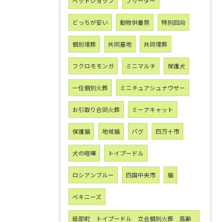
ペットショップ
ブリーダー
どっちが安い
動物供養祭
特別回向
個別埋葬
共同墓地
共同埋葬
フクロモモンガ
ミニマルチ
保護犬
一任個別火葬
ミニチュアシュナウザー
お引取り合同火葬
ミーアキャット
保護猫
地域猫
パグ
四万十市
犬の喧嘩
トイプードル
ロシアンブルー
四国中央市
猫
ペキニーズ
砥部町 トイプードル 立会個別火葬 高齢