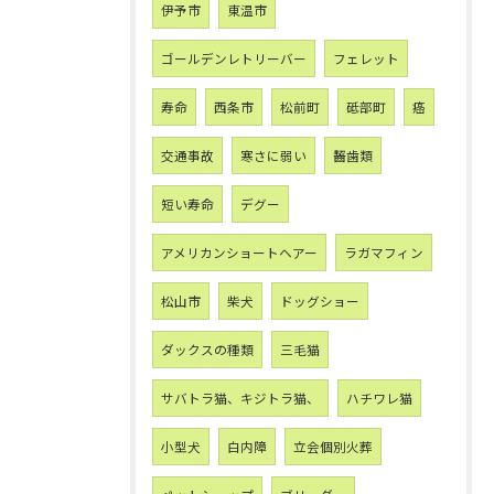
伊予市
東温市
ゴールデンレトリーバー
フェレット
寿命
西条市
松前町
砥部町
癌
交通事故
寒さに弱い
齧歯類
短い寿命
デグー
アメリカンショートヘアー
ラガマフィン
松山市
柴犬
ドッグショー
ダックスの種類
三毛猫
サバトラ猫、キジトラ猫、
ハチワレ猫
小型犬
白内障
立会個別火葬