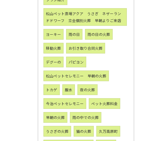
松山ペット斎場アクア うさぎ ネザーラン
ドドワーフ 立会個別火葬 早朝よりご来店
ヨーキー
雨の日
雨の日の火葬
移動火葬
お引き取り合同火葬
デグーの
パピヨン
松山ペットセレモニー 早朝の火葬
トカゲ
腹水
夜の火葬
今治ペットセレモニー
ペット火葬料金
早朝の火葬
雨の中での火葬
うさぎの火葬
猫の火葬
久万高原町