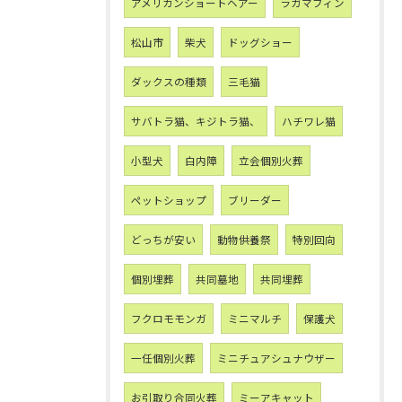
アメリカンショートヘアー
ラガマフィン
松山市
柴犬
ドッグショー
ダックスの種類
三毛猫
サバトラ猫、キジトラ猫、
ハチワレ猫
小型犬
白内障
立会個別火葬
ペットショップ
ブリーダー
どっちが安い
動物供養祭
特別回向
個別埋葬
共同墓地
共同埋葬
フクロモモンガ
ミニマルチ
保護犬
一任個別火葬
ミニチュアシュナウザー
お引取り合同火葬
ミーアキャット