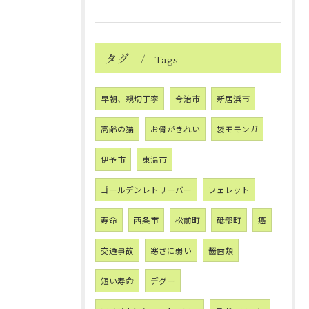
タグ
Tags
早朝、親切丁寧
今治市
新居浜市
高齢の猫
お骨がきれい
袋モモンガ
伊予市
東温市
ゴールデンレトリーバー
フェレット
寿命
西条市
松前町
砥部町
癌
交通事故
寒さに弱い
齧歯類
短い寿命
デグー