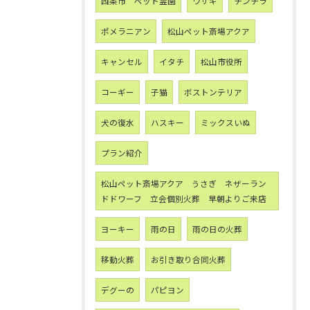
西条市 ペット霊園
ウサギ
チンチラ
ポメラニアン
松山ペット斎場アクア
キャンセル
イタチ
松山市役所
コーギー
子猫
ボストンテリア
犬の復水
ハスキー
ミックスいぬ
プラン紹介
松山ペット斎場アクア うさぎ ネザーラン
ドドワーフ 立会個別火葬 早朝よりご来店
ヨーキー
雨の日
雨の日の火葬
移動火葬
お引き取り合同火葬
デグーの
パピヨン