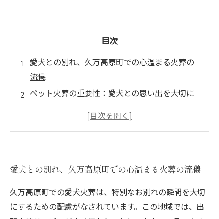
目次
愛犬との別れ、久万高原町での心温まる火葬の
流儀
ペット火葬の重要性：愛犬との思い出を大切に
するために
久万高原町の出張火葬サービス：自宅でのセレ
モニーの魅力
自宅訪問での火葬：愛犬を見送るための精一杯
愛犬との別れ、久万高原町での心温まる火葬の流儀
のサポート
自然に囲まれた久万高原町での穏やかな旅立ち
久万高原町での愛犬火葬は、特別なお別れの瞬間を大切
心穏やかな別れを迎えるために知っておくべき
にするための配慮がなされています。この地域では、出
こと