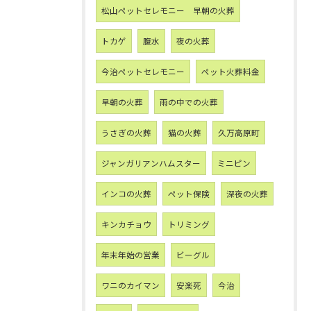
松山ペットセレモニー 早朝の火葬
トカゲ
腹水
夜の火葬
今治ペットセレモニー
ペット火葬料金
早朝の火葬
雨の中での火葬
うさぎの火葬
猫の火葬
久万高原町
ジャンガリアンハムスター
ミニピン
インコの火葬
ペット保険
深夜の火葬
キンカチョウ
トリミング
年末年始の営業
ビーグル
ワニのカイマン
安楽死
今治