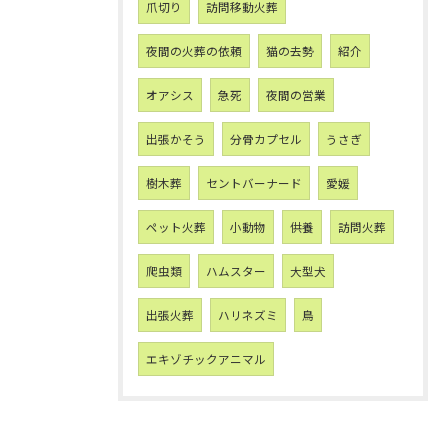
爪切り
訪問移動火葬
夜間の火葬の依頼
猫の去勢
紹介
オアシス
急死
夜間の営業
出張かそう
分骨カプセル
うさぎ
樹木葬
セントバーナード
愛媛
ペット火葬
小動物
供養
訪問火葬
爬虫類
ハムスター
大型犬
出張火葬
ハリネズミ
鳥
エキゾチックアニマル