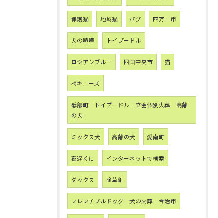
保護猫
地域猫
パグ
四万十市
犬の喧嘩
トイプードル
ロシアンブルー
四国中央市
猫
ペキニーズ
砥部町 トイプードル 立会個別火葬 高齢
の犬
ミックス犬
高齢の犬
愛南町
夜遅くに
インターネットで検索
ダックス
除草剤
フレンチブルドッグ 犬の火葬 今治市