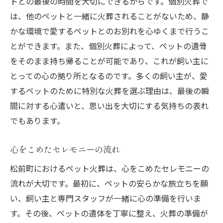
トとの最後の時間を大切にできるからです。個別火葬で
個別ニーズに応えるサービス
は、他のペットと一緒に火葬されることがないため、静
かな環境で愛するペットとのお別れを心ゆくまで行うこ
松前町のペット火葬サービスで愛するペットと
とができます。また、個別火葬によって、ペットの遺骨
の静かな別れをサポート
をそのまま持ち帰ることが可能であり、これが飼い主に
心に残るお別れのために
とっての心の拠り所となるのです。多くの飼い主が、愛
ペット火葬で得られる安心感
するペットのために特別な火葬を選ぶ理由は、最後の瞬
愛するペットへの感謝の気持ち
間に対する心遣いと、思い出を大切にする気持ちの表れ
火葬後の供養方法について
でもあります。
地域に根ざしたサービス提供
飼い主の心に寄り添うアプローチ
心をこめたセレモニーの流れ
心に寄り添う個別ペット火葬愛媛県伊予郡松前
松前町におけるペット火葬は、心をこめたセレモニーの
町の魅力
流れが大切です。最初に、ペットの安らかな旅立ちを願
松前町ならではのサポート
い、飼い主と専門スタッフが一緒に心の準備を行いま
す。その後、ペットの遺体を丁寧に整え、火葬の準備が
ペットと飼い主の絆を深める