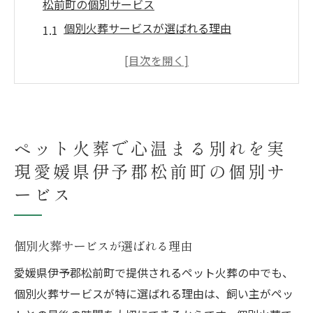
松前町の個別サービス
個別火葬サービスが選ばれる理由
心をこめたセレモニーの流れ
ペットとの最後の瞬間を大切にするために
松前町の自然環境がもたらす癒し
地域の風習を大切にした供養方法
ペット火葬で心温まる別れを実
飼い主の心に寄り添う対応
現愛媛県伊予郡松前町の個別サ
愛媛県伊予郡松前町での個別ペット火葬自然に
ービス
囲まれた最後の瞬間
静かな環境での火葬の魅力
自然が与える穏やかな別れ
個別火葬サービスが選ばれる理由
ペットとの思い出作りをサポート
愛媛県伊予郡松前町で提供されるペット火葬の中でも、
地域の自然美を感じる時間
個別火葬サービスが特に選ばれる理由は、飼い主がペッ
心温まる別れのための準備