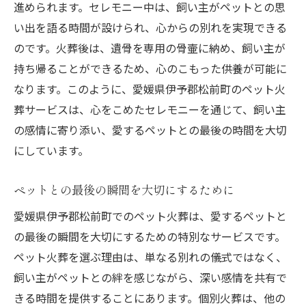
進められます。セレモニー中は、飼い主がペットとの思
地域の特性を活かした供養
い出を語る時間が設けられ、心からの別れを実現できる
ペット火葬の流れとその意義
のです。火葬後は、遺骨を専用の骨壷に納め、飼い主が
心温まる別れを実現する方法
持ち帰ることができるため、心のこもった供養が可能に
地域の支えがもたらす安心感
なります。このように、愛媛県伊予郡松前町のペット火
愛媛県伊予郡松前町で実現するペット火葬の心
葬サービスは、心をこめたセレモニーを通じて、飼い主
温まるお別れ
の感情に寄り添い、愛するペットとの最後の時間を大切
最後の瞬間を穏やかに迎えるために
にしています。
火葬サービスの選び方ガイド
ペットとの最後の瞬間を大切にするために
心温まるお別れのための準備
愛媛県伊予郡松前町でのペット火葬は、愛するペットと
地域独自の供養文化を知る
の最後の瞬間を大切にするための特別なサービスです。
ペット火葬の重要性とその意義
ペット火葬を選ぶ理由は、単なる別れの儀式ではなく、
飼い主の心に寄り添うサービス
飼い主がペットとの絆を感じながら、深い感情を共有で
ペット火葬で大切な時間を愛媛県伊予郡松前町
きる時間を提供することにあります。個別火葬は、他の