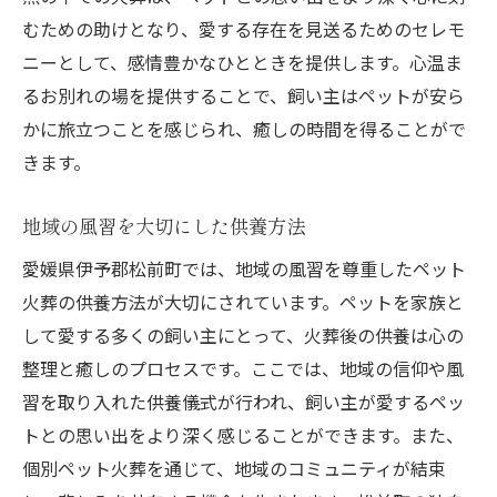
むための助けとなり、愛する存在を見送るためのセレモ
飼い主の心を支える地域の力
ニーとして、感情豊かなひとときを提供します。心温ま
松前町でのペット火葬サービス愛を込めた静か
るお別れの場を提供することで、飼い主はペットが安ら
な別れを提供
かに旅立つことを感じられ、癒しの時間を得ることがで
心温まる別れのためのサービス
きます。
ペット火葬で大切にする思い出
愛するペットへの感謝を形に
地域の風習を大切にした供養方法
地域の文化を反映した供養
愛媛県伊予郡松前町では、地域の風習を尊重したペット
ペットとの最後の時をどう過ごすか
火葬の供養方法が大切にされています。ペットを家族と
飼い主の満足度を高めるサポート
して愛する多くの飼い主にとって、火葬後の供養は心の
整理と癒しのプロセスです。ここでは、地域の信仰や風
習を取り入れた供養儀式が行われ、飼い主が愛するペッ
トとの思い出をより深く感じることができます。また、
個別ペット火葬を通じて、地域のコミュニティが結束