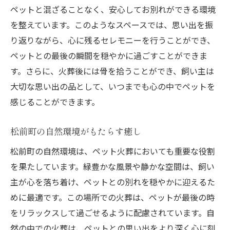
で過ごす
ペットと混ざることなく、安心してお別れができる環境
愛するペットへの最後の贈り物
を整えています。このようなスペースでは、思い出を振
松前町でのペット火葬の流れ
り返りながら、心に残るセレモニーを行うことができ、
自然と共に心静かに送る別れ
ペットとの最後の瞬間を穏やかに過ごすことができま
す。さらに、火葬後には骨を拾うことができ、飼い主は
ペット火葬がもたらす心の平穏
大切な思い出の品として、いつまでも心の中でペットを
地域の支えを感じる瞬間
感じることができます。
思い出を大切にするための工夫
自然の中でのペット火葬愛媛県伊予郡松前町で
松前町の自然環境がもたらす癒し
心温まるひととき
松前町の自然環境は、ペット火葬においても重要な役割
自然環境がもたらす癒しの力
を果たしています。緑豊かな風景や静かな空間は、飼い
静かな時間を過ごす火葬体験
主が心を落ち着け、ペットとの別れを穏やかに迎えるた
心に残るお別れのための準備
めに最適です。この場所での火葬は、ペットが最後の時
ペット火葬が提供する価値
をリラックスして過ごせるように配慮されています。自
地域の自然美を活用したサービス
然の中での火葬は、ペットとの思い出をより深く心に刻