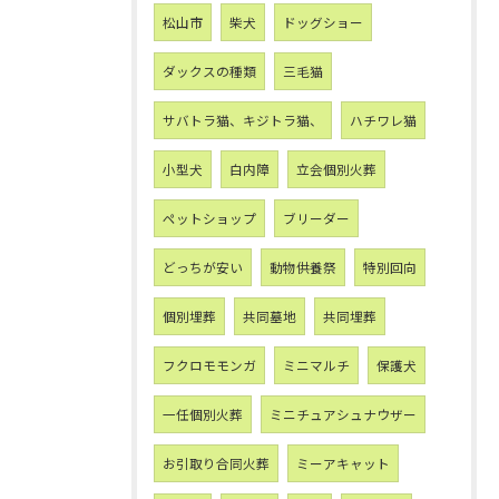
松山市
柴犬
ドッグショー
ダックスの種類
三毛猫
サバトラ猫、キジトラ猫、
ハチワレ猫
小型犬
白内障
立会個別火葬
ペットショップ
ブリーダー
どっちが安い
動物供養祭
特別回向
個別埋葬
共同墓地
共同埋葬
フクロモモンガ
ミニマルチ
保護犬
一任個別火葬
ミニチュアシュナウザー
お引取り合同火葬
ミーアキャット