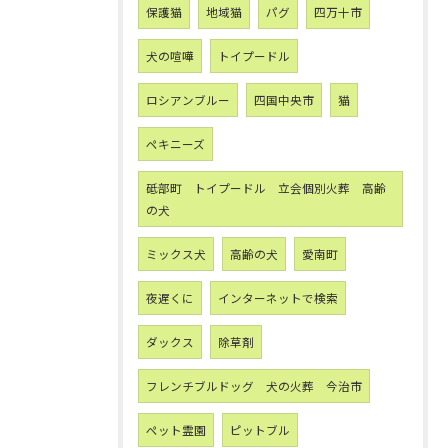
保護猫
地域猫
パグ
四万十市
犬の喧嘩
トイプードル
ロシアンブルー
四国中央市
猫
ペキニーズ
砥部町 トイプードル 立会個別火葬 高齢
の犬
ミックス犬
高齢の犬
愛南町
夜遅くに
インターネットで検索
ダックス
除草剤
フレンチブルドッグ 犬の火葬 今治市
ペット霊園
ピットブル