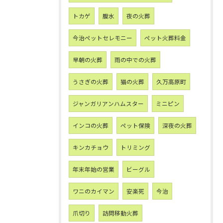
トカゲ
腹水
夜の火葬
今治ペットセレモニー
ペット火葬料金
早朝の火葬
雨の中での火葬
うさぎの火葬
猫の火葬
久万高原町
ジャンガリアンハムスター
ミニピン
インコの火葬
ペット保険
深夜の火葬
キンカチョウ
トリミング
年末年始の営業
ビーグル
ワニのカイマン
安楽死
今治
爪切り
訪問移動火葬