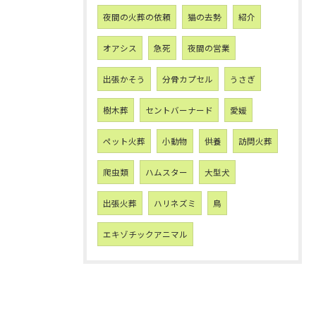
夜間の火葬の依頼
猫の去勢
紹介
オアシス
急死
夜間の営業
出張かそう
分骨カプセル
うさぎ
樹木葬
セントバーナード
愛媛
ペット火葬
小動物
供養
訪問火葬
爬虫類
ハムスター
大型犬
出張火葬
ハリネズミ
鳥
エキゾチックアニマル