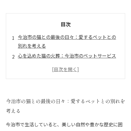
目次
今治市の猫との最後の日々：愛するペットとの
別れを考える
心を込めた猫の火葬：今治市のペットサービス
の選択肢
お別れの時が来たら：猫火葬のプロセスとその
重要性
火葬の後に待っているもの：今治市の心のケア
今治市の猫との最後の日々：愛するペットとの別れを
のサポート
考える
猫を送り出した後の心の整理：思い出とともに
生きるために
今治市で生活していると、美しい自然や豊かな歴史に囲
愛猫の最期を尊重するために：ペット火葬の必