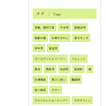
タグ
Tags
早朝、親切丁寧
今治市
新居浜市
高齢の猫
お骨がきれい
袋モモンガ
伊予市
東温市
ゴールデンレトリーバー
フェレット
寿命
西条市
松前町
砥部町
癌
交通事故
寒さに弱い
齧歯類
短い寿命
デグー
アメリカンショートヘアー
ラガマフィン