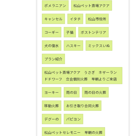
ポメラニアン
松山ペット斎場アクア
キャンセル
イタチ
松山市役所
コーギー
子猫
ボストンテリア
犬の復水
ハスキー
ミックスいぬ
プラン紹介
松山ペット斎場アクア うさぎ ネザーラン
ドドワーフ 立会個別火葬 早朝よりご来店
ヨーキー
雨の日
雨の日の火葬
移動火葬
お引き取り合同火葬
デグーの
パピヨン
松山ペットセレモニー 早朝の火葬