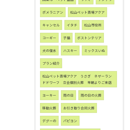
ポメラニアン
松山ペット斎場アクア
キャンセル
イタチ
松山市役所
コーギー
子猫
ボストンテリア
犬の復水
ハスキー
ミックスいぬ
プラン紹介
松山ペット斎場アクア うさぎ ネザーラン
ドドワーフ 立会個別火葬 早朝よりご来店
ヨーキー
雨の日
雨の日の火葬
移動火葬
お引き取り合同火葬
デグーの
パピヨン