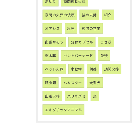
爪切り
訪問移動火葬
夜間の火葬の依頼
猫の去勢
紹介
オアシス
急死
夜間の営業
出張かそう
分骨カプセル
うさぎ
樹木葬
セントバーナード
愛媛
ペット火葬
小動物
供養
訪問火葬
爬虫類
ハムスター
大型犬
出張火葬
ハリネズミ
鳥
エキゾチックアニマル