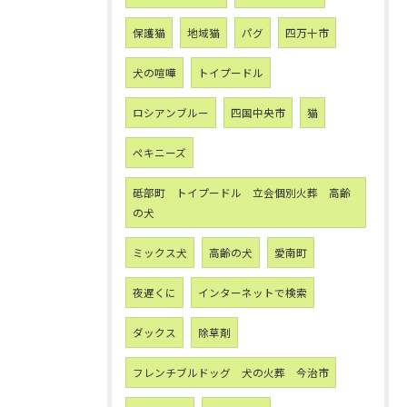
保護猫
地域猫
パグ
四万十市
犬の喧嘩
トイプードル
ロシアンブルー
四国中央市
猫
ペキニーズ
砥部町 トイプードル 立会個別火葬 高齢
の犬
ミックス犬
高齢の犬
愛南町
夜遅くに
インターネットで検索
ダックス
除草剤
フレンチブルドッグ 犬の火葬 今治市