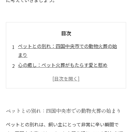
に考えていきましょう。
目次
ペットとの別れ：四国中央市での動物火葬の始
まり
心の癒し：ペット火葬がもたらす愛と慰め
思い出の場所：ペットと過ごした美しい瞬間を
振り返る
最後の旅：ペット火葬に込めた感謝の気持ち
愛するペットへの最後の贈り物：四国中央市で
ペットとの別れ：四国中央市での動物火葬の始まり
の火葬の意義
新たな一歩：ペット火葬を通じて得られる癒し
ペットとの別れは、飼い主にとって非常に辛い瞬間で
のプロセス