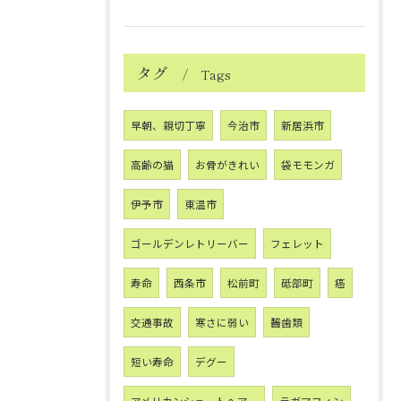
タグ
Tags
早朝、親切丁寧
今治市
新居浜市
高齢の猫
お骨がきれい
袋モモンガ
伊予市
東温市
ゴールデンレトリーバー
フェレット
寿命
西条市
松前町
砥部町
癌
交通事故
寒さに弱い
齧歯類
短い寿命
デグー