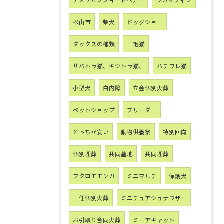
アメリカンショートヘアー
ラガマフィン
松山市
柴犬
ドッグショー
ダックスの種類
三毛猫
サバトラ猫、キジトラ猫、
ハチワレ猫
小型犬
白内障
立会個別火葬
ペットショップ
ブリーダー
どっちが安い
動物供養祭
特別回向
個別埋葬
共同墓地
共同埋葬
フクロモモンガ
ミニマルチ
保護犬
一任個別火葬
ミニチュアシュナウザー
お引取り合同火葬
ミーアキャット