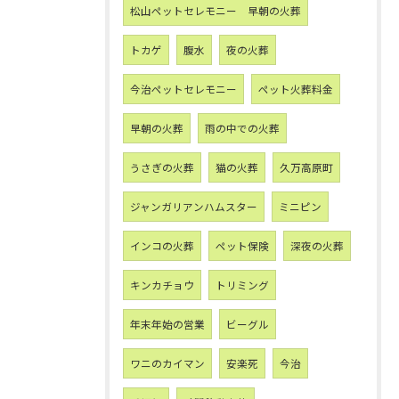
松山ペットセレモニー 早朝の火葬
トカゲ
腹水
夜の火葬
今治ペットセレモニー
ペット火葬料金
早朝の火葬
雨の中での火葬
うさぎの火葬
猫の火葬
久万高原町
ジャンガリアンハムスター
ミニピン
インコの火葬
ペット保険
深夜の火葬
キンカチョウ
トリミング
年末年始の営業
ビーグル
ワニのカイマン
安楽死
今治