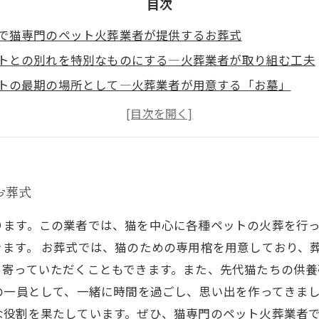
目次
で猫専門のペット火葬業者が提供するお葬式
トとの別れを特別なものにする―火葬業者が取り組む工夫
トの最期の場所として―火葬業者が用意する「お墓」
トの最後の旅路へ―火葬業者が手厚く送り出す
りがとう」を伝える―松山の猫専門ペット火葬業者のお別
お葬式
ります。この業者では、猫を中心に各種ペットの火葬を行
ます。 お葬式では、猫のための専用棺を用意しており、
ち寄っていただくこともできます。また、先代猫たちの供養
の一員として、一緒に時間を過ごし、思い出を作ってきま
な役割を果たしています。ぜひ、猫専門のペット火葬業者