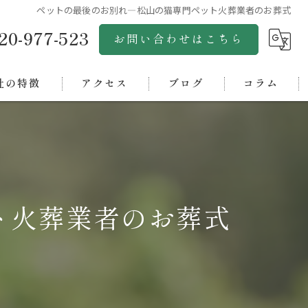
ペットの最後のお別れ―松山の猫専門ペット火葬業者のお葬式
20-977-523
お問い合わせはこちら
社の特徴
アクセス
ブログ
コラム
市のペット火葬
株式会社グリーンゴールド
市のペット火葬
松山ペットセレモニー
浜市のペット火葬
松山ペット斎場アクア
ト火葬業者のお葬式
市のペット火葬
四国ペットセレモニーオアシス
中央市のペット火葬
西条ペット斎場
ペット霊園オアシス