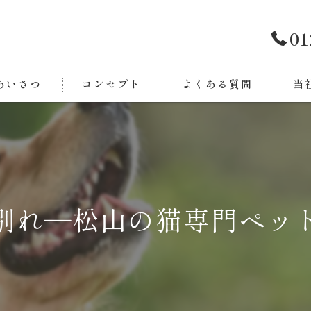
01
あいさつ
コンセプト
よくある質問
当
西条
今治
新居
別れ―松山の猫専門ペッ
東温
四国