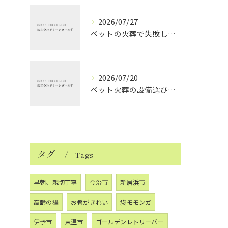
2026/07/27
ペットの火葬で失敗しない業者選択と後悔しないポイントを徹底解説
2026/07/20
ペット火葬の設備選びと愛媛県西条市で安心して見送るためのポイント
タグ
Tags
早朝、親切丁寧
今治市
新居浜市
高齢の猫
お骨がきれい
袋モモンガ
伊予市
東温市
ゴールデンレトリーバー