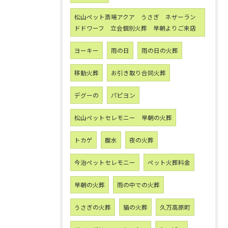
松山ペット斎場アクア うさぎ ネザーラン
ドドワーフ 立会個別火葬 早朝よりご来店
ヨーキー
雨の日
雨の日の火葬
移動火葬
お引き取り合同火葬
デグーの
パピヨン
松山ペットセレモニー 早朝の火葬
トカゲ
腹水
夜の火葬
今治ペットセレモニー
ペット火葬料金
早朝の火葬
雨の中での火葬
うさぎの火葬
猫の火葬
久万高原町