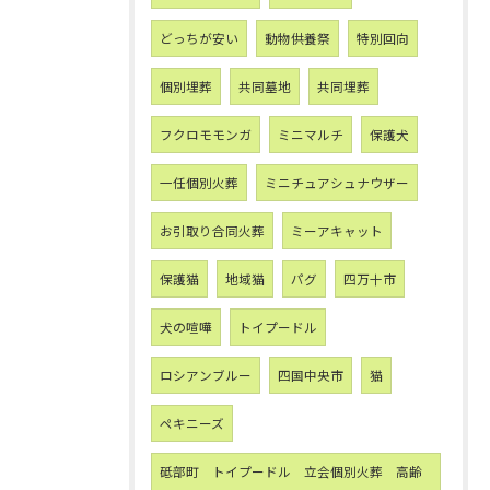
どっちが安い
動物供養祭
特別回向
個別埋葬
共同墓地
共同埋葬
フクロモモンガ
ミニマルチ
保護犬
一任個別火葬
ミニチュアシュナウザー
お引取り合同火葬
ミーアキャット
保護猫
地域猫
パグ
四万十市
犬の喧嘩
トイプードル
ロシアンブルー
四国中央市
猫
ペキニーズ
砥部町 トイプードル 立会個別火葬 高齢