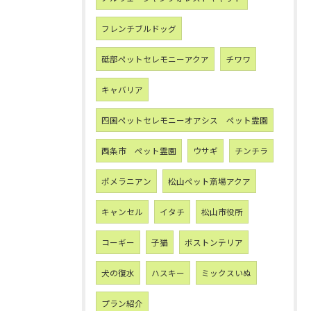
フレンチブルドッグ
砥部ペットセレモニーアクア
チワワ
キャバリア
四国ペットセレモニーオアシス ペット霊園
西条市 ペット霊園
ウサギ
チンチラ
ポメラニアン
松山ペット斎場アクア
キャンセル
イタチ
松山市役所
コーギー
子猫
ボストンテリア
犬の復水
ハスキー
ミックスいぬ
プラン紹介