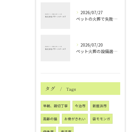
2026/07/27
ペットの火葬で失敗しない業者選択と後悔しないポイントを徹底解説
2026/07/20
ペット火葬の設備選びと愛媛県西条市で安心して見送るためのポイント
タグ
Tags
早朝、親切丁寧
今治市
新居浜市
高齢の猫
お骨がきれい
袋モモンガ
伊予市
東温市