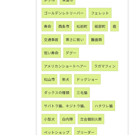
ゴールデンレトリーバー
フェレット
寿命
西条市
松前町
砥部町
癌
交通事故
寒さに弱い
齧歯類
短い寿命
デグー
アメリカンショートヘアー
ラガマフィン
松山市
柴犬
ドッグショー
ダックスの種類
三毛猫
サバトラ猫、キジトラ猫、
ハチワレ猫
小型犬
白内障
立会個別火葬
ペットショップ
ブリーダー