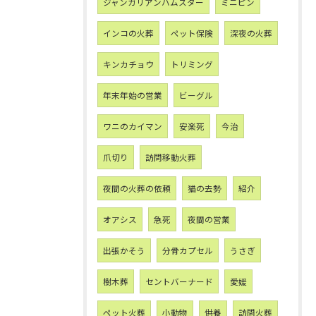
ジャンガリアンハムスター
ミニピン
インコの火葬
ペット保険
深夜の火葬
キンカチョウ
トリミング
年末年始の営業
ビーグル
ワニのカイマン
安楽死
今治
爪切り
訪問移動火葬
夜間の火葬の依頼
猫の去勢
紹介
オアシス
急死
夜間の営業
出張かそう
分骨カプセル
うさぎ
樹木葬
セントバーナード
愛媛
ペット火葬
小動物
供養
訪問火葬