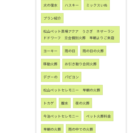
犬の復水
ハスキー
ミックスいぬ
プラン紹介
松山ペット斎場アクア うさぎ ネザーラン
ドドワーフ 立会個別火葬 早朝よりご来店
ヨーキー
雨の日
雨の日の火葬
移動火葬
お引き取り合同火葬
デグーの
パピヨン
松山ペットセレモニー 早朝の火葬
トカゲ
腹水
夜の火葬
今治ペットセレモニー
ペット火葬料金
早朝の火葬
雨の中での火葬