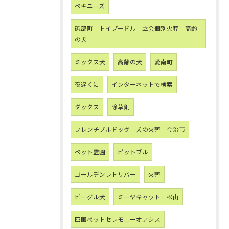
ペキニーズ
砥部町 トイプードル 立会個別火葬 高齢
の犬
ミックス犬
高齢の犬
愛南町
夜遅くに
インターネットで検索
ダックス
除草剤
フレンチブルドッグ 犬の火葬 今治市
ペット霊園
ピットブル
ゴールデンレトリバー
火葬
ビーグル犬
ミーヤキャット 松山
四国ペットセレモニーオアシス