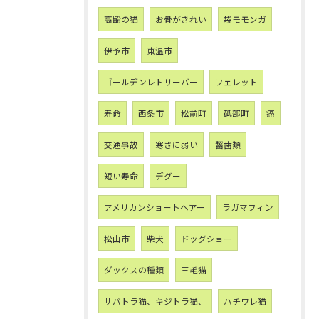
高齢の猫
お骨がきれい
袋モモンガ
伊予市
東温市
ゴールデンレトリーバー
フェレット
寿命
西条市
松前町
砥部町
癌
交通事故
寒さに弱い
齧歯類
短い寿命
デグー
アメリカンショートヘアー
ラガマフィン
松山市
柴犬
ドッグショー
ダックスの種類
三毛猫
サバトラ猫、キジトラ猫、
ハチワレ猫