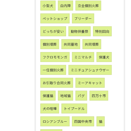
小型犬
白内障
立会個別火葬
ペットショップ
ブリーダー
どっちが安い
動物供養祭
特別回向
個別埋葬
共同墓地
共同埋葬
フクロモモンガ
ミニマルチ
保護犬
一任個別火葬
ミニチュアシュナウザー
お引取り合同火葬
ミーアキャット
保護猫
地域猫
パグ
四万十市
犬の喧嘩
トイプードル
ロシアンブルー
四国中央市
猫