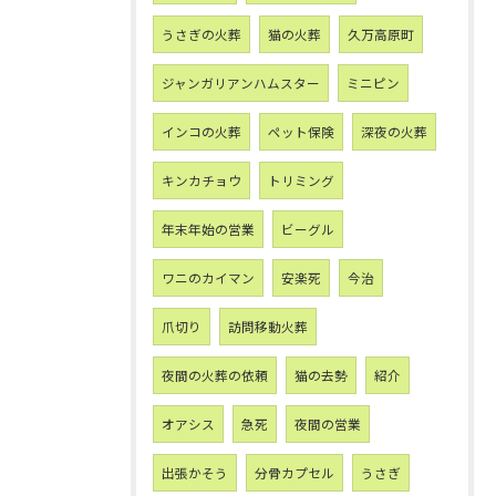
うさぎの火葬
猫の火葬
久万高原町
ジャンガリアンハムスター
ミニピン
インコの火葬
ペット保険
深夜の火葬
キンカチョウ
トリミング
年末年始の営業
ビーグル
ワニのカイマン
安楽死
今治
爪切り
訪問移動火葬
夜間の火葬の依頼
猫の去勢
紹介
オアシス
急死
夜間の営業
出張かそう
分骨カプセル
うさぎ