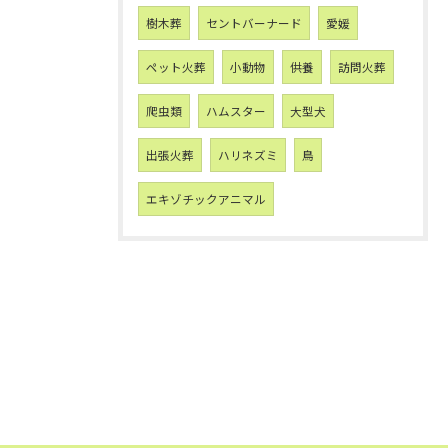
樹木葬
セントバーナード
愛媛
ペット火葬
小動物
供養
訪問火葬
爬虫類
ハムスター
大型犬
出張火葬
ハリネズミ
鳥
エキゾチックアニマル