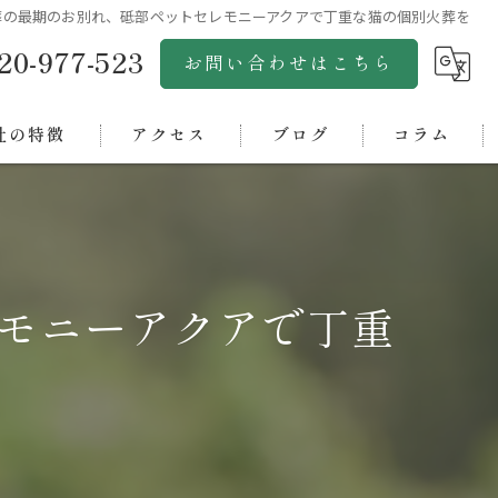
葬の最期のお別れ、砥部ペットセレモニーアクアで丁重な猫の個別火葬を
20-977-523
お問い合わせはこちら
社の特徴
アクセス
ブログ
コラム
市のペット火葬
株式会社グリーンゴールド
市のペット火葬
松山ペットセレモニー
モニーアクアで丁重
浜市のペット火葬
松山ペット斎場アクア
市のペット火葬
四国ペットセレモニーオアシス
中央市のペット火葬
西条ペット斎場
ペット霊園オアシス