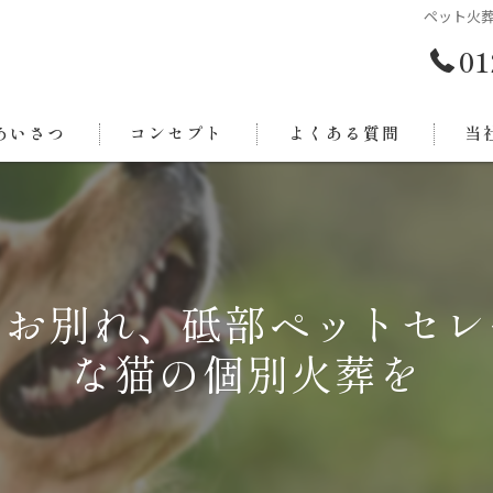
ペット火
01
あいさつ
コンセプト
よくある質問
当
西条
今治
のお別れ、砥部ペットセレ
新居
な猫の個別火葬を
東温
四国