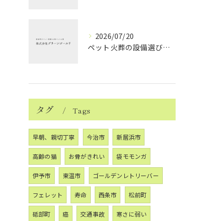
2026/07/20
ペット火葬の設備選びと愛媛県西条市で安心して見送るためのポイント
タグ
Tags
早朝、親切丁寧
今治市
新居浜市
高齢の猫
お骨がきれい
袋モモンガ
伊予市
東温市
ゴールデンレトリーバー
フェレット
寿命
西条市
松前町
砥部町
癌
交通事故
寒さに弱い