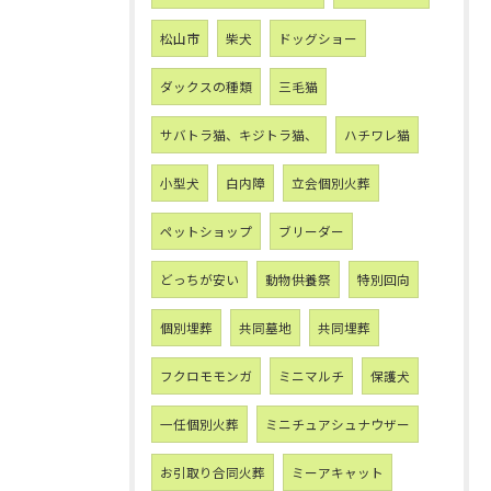
松山市
柴犬
ドッグショー
ダックスの種類
三毛猫
サバトラ猫、キジトラ猫、
ハチワレ猫
小型犬
白内障
立会個別火葬
ペットショップ
ブリーダー
どっちが安い
動物供養祭
特別回向
個別埋葬
共同墓地
共同埋葬
フクロモモンガ
ミニマルチ
保護犬
一任個別火葬
ミニチュアシュナウザー
お引取り合同火葬
ミーアキャット