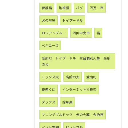
保護猫
地域猫
パグ
四万十市
犬の喧嘩
トイプードル
ロシアンブルー
四国中央市
猫
ペキニーズ
砥部町 トイプードル 立会個別火葬 高齢
の犬
ミックス犬
高齢の犬
愛南町
夜遅くに
インターネットで検索
ダックス
除草剤
フレンチブルドッグ 犬の火葬 今治市
ペット霊園
ピットブル