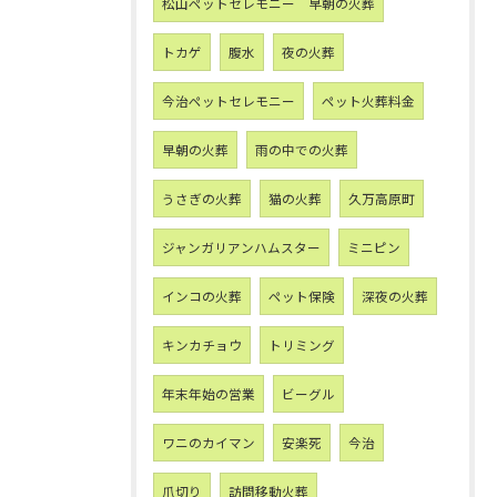
松山ペットセレモニー 早朝の火葬
トカゲ
腹水
夜の火葬
今治ペットセレモニー
ペット火葬料金
早朝の火葬
雨の中での火葬
うさぎの火葬
猫の火葬
久万高原町
ジャンガリアンハムスター
ミニピン
インコの火葬
ペット保険
深夜の火葬
キンカチョウ
トリミング
年末年始の営業
ビーグル
ワニのカイマン
安楽死
今治
爪切り
訪問移動火葬