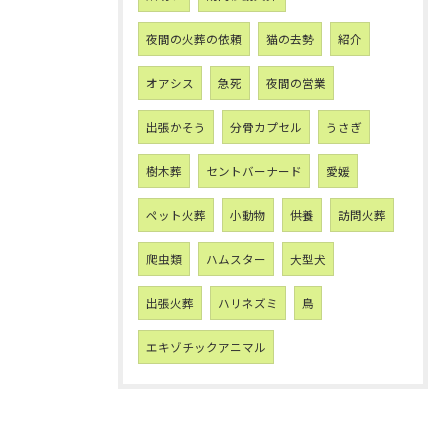
夜間の火葬の依頼
猫の去勢
紹介
オアシス
急死
夜間の営業
出張かそう
分骨カプセル
うさぎ
樹木葬
セントバーナード
愛媛
ペット火葬
小動物
供養
訪問火葬
爬虫類
ハムスター
大型犬
出張火葬
ハリネズミ
鳥
エキゾチックアニマル