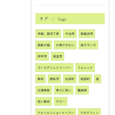
タグ
Tags
早朝、親切丁寧
今治市
新居浜市
高齢の猫
お骨がきれい
袋モモンガ
伊予市
東温市
ゴールデンレトリーバー
フェレット
寿命
西条市
松前町
砥部町
癌
交通事故
寒さに弱い
齧歯類
短い寿命
デグー
アメリカンショートヘアー
ラガマフィン