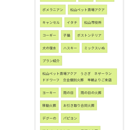
ポメラニアン
松山ペット斎場アクア
キャンセル
イタチ
松山市役所
コーギー
子猫
ボストンテリア
犬の復水
ハスキー
ミックスいぬ
プラン紹介
松山ペット斎場アクア うさぎ ネザーラン
ドドワーフ 立会個別火葬 早朝よりご来店
ヨーキー
雨の日
雨の日の火葬
移動火葬
お引き取り合同火葬
デグーの
パピヨン