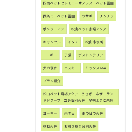
四国ペットセレモニーオアシス ペット霊園
西条市 ペット霊園
ウサギ
チンチラ
ポメラニアン
松山ペット斎場アクア
キャンセル
イタチ
松山市役所
コーギー
子猫
ボストンテリア
犬の復水
ハスキー
ミックスいぬ
プラン紹介
松山ペット斎場アクア うさぎ ネザーラン
ドドワーフ 立会個別火葬 早朝よりご来店
ヨーキー
雨の日
雨の日の火葬
移動火葬
お引き取り合同火葬