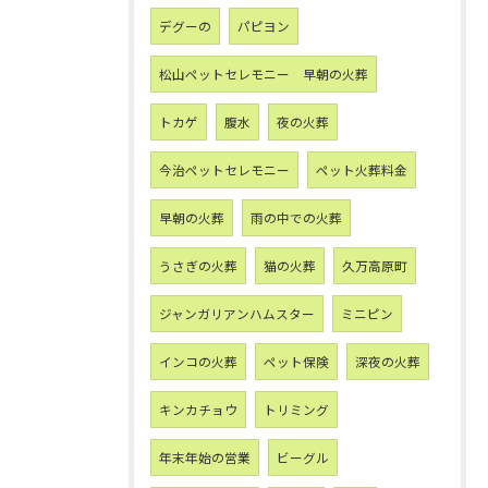
デグーの
パピヨン
松山ペットセレモニー 早朝の火葬
トカゲ
腹水
夜の火葬
今治ペットセレモニー
ペット火葬料金
早朝の火葬
雨の中での火葬
うさぎの火葬
猫の火葬
久万高原町
ジャンガリアンハムスター
ミニピン
インコの火葬
ペット保険
深夜の火葬
キンカチョウ
トリミング
年末年始の営業
ビーグル