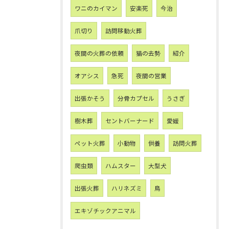
ワニのカイマン
安楽死
今治
爪切り
訪問移動火葬
夜間の火葬の依頼
猫の去勢
紹介
オアシス
急死
夜間の営業
出張かそう
分骨カプセル
うさぎ
樹木葬
セントバーナード
愛媛
ペット火葬
小動物
供養
訪問火葬
爬虫類
ハムスター
大型犬
出張火葬
ハリネズミ
鳥
エキゾチックアニマル