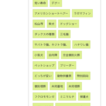
短い寿命
デグー
アメリカンショートヘアー
ラガマフィン
松山市
柴犬
ドッグショー
ダックスの種類
三毛猫
サバトラ猫、キジトラ猫、
ハチワレ猫
小型犬
白内障
立会個別火葬
ペットショップ
ブリーダー
どっちが安い
動物供養祭
特別回向
個別埋葬
共同墓地
共同埋葬
フクロモモンガ
ミニマルチ
保護犬