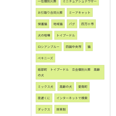
一任個別火葬
ミニチュアシュナウザー
お引取り合同火葬
ミーアキャット
保護猫
地域猫
パグ
四万十市
犬の喧嘩
トイプードル
ロシアンブルー
四国中央市
猫
ペキニーズ
砥部町 トイプードル 立会個別火葬 高齢
の犬
ミックス犬
高齢の犬
愛南町
夜遅くに
インターネットで検索
ダックス
除草剤