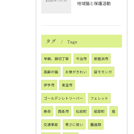
地域猫と保護活動
タグ
Tags
早朝、親切丁寧
今治市
新居浜市
高齢の猫
お骨がきれい
袋モモンガ
伊予市
東温市
ゴールデンレトリーバー
フェレット
寿命
西条市
松前町
砥部町
癌
交通事故
寒さに弱い
齧歯類