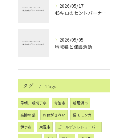
2026/05/17
45キロのセントバーナードちゃんのお見送り
2026/05/05
地域猫と保護活動
タグ
Tags
早朝、親切丁寧
今治市
新居浜市
高齢の猫
お骨がきれい
袋モモンガ
伊予市
東温市
ゴールデンレトリーバー