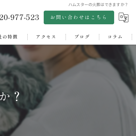
ハムスターの火葬はできますか？
20-977-523
お問い合わせはこちら
社の特徴
アクセス
ブログ
コラム
市のペット火葬
株式会社グリーンゴールド
市のペット火葬
松山ペットセレモニー
浜市のペット火葬
松山ペット斎場アクア
か？
市のペット火葬
四国ペットセレモニーオアシス
中央市のペット火葬
西条ペット斎場
ペット霊園オアシス