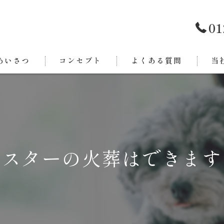
01
あいさつ
コンセプト
よくある質問
当
西条
今治
新居
ムスターの火葬はできます
東温
四国