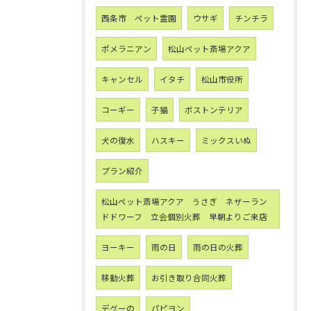
西条市 ペット霊園
ウサギ
チンチラ
ポメラニアン
松山ペット斎場アクア
キャンセル
イタチ
松山市役所
コーギー
子猫
ボストンテリア
犬の復水
ハスキー
ミックスいぬ
プラン紹介
松山ペット斎場アクア うさぎ ネザーラン
ドドワーフ 立会個別火葬 早朝よりご来店
ヨーキー
雨の日
雨の日の火葬
移動火葬
お引き取り合同火葬
デグーの
パピヨン