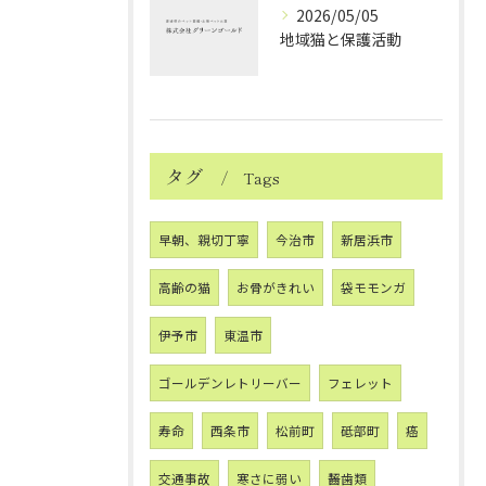
2026/05/05
地域猫と保護活動
タグ
Tags
早朝、親切丁寧
今治市
新居浜市
高齢の猫
お骨がきれい
袋モモンガ
伊予市
東温市
ゴールデンレトリーバー
フェレット
寿命
西条市
松前町
砥部町
癌
交通事故
寒さに弱い
齧歯類