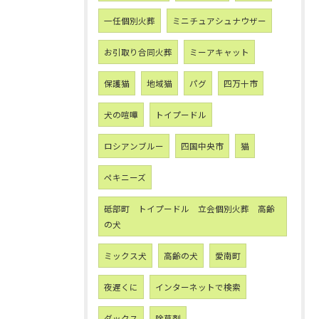
一任個別火葬
ミニチュアシュナウザー
お引取り合同火葬
ミーアキャット
保護猫
地域猫
パグ
四万十市
犬の喧嘩
トイプードル
ロシアンブルー
四国中央市
猫
ペキニーズ
砥部町 トイプードル 立会個別火葬 高齢
の犬
ミックス犬
高齢の犬
愛南町
夜遅くに
インターネットで検索
ダックス
除草剤