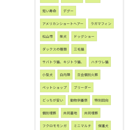
短い寿命
デグー
アメリカンショートヘアー
ラガマフィン
松山市
柴犬
ドッグショー
ダックスの種類
三毛猫
サバトラ猫、キジトラ猫、
ハチワレ猫
小型犬
白内障
立会個別火葬
ペットショップ
ブリーダー
どっちが安い
動物供養祭
特別回向
個別埋葬
共同墓地
共同埋葬
フクロモモンガ
ミニマルチ
保護犬