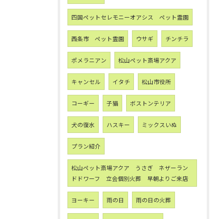
四国ペットセレモニーオアシス ペット霊園
西条市 ペット霊園
ウサギ
チンチラ
ポメラニアン
松山ペット斎場アクア
キャンセル
イタチ
松山市役所
コーギー
子猫
ボストンテリア
犬の復水
ハスキー
ミックスいぬ
プラン紹介
松山ペット斎場アクア うさぎ ネザーラン
ドドワーフ 立会個別火葬 早朝よりご来店
ヨーキー
雨の日
雨の日の火葬