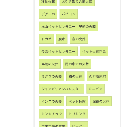
移動火葬
お引き取り合同火葬
デグーの
パピヨン
松山ペットセレモニー 早朝の火葬
トカゲ
腹水
夜の火葬
今治ペットセレモニー
ペット火葬料金
早朝の火葬
雨の中での火葬
うさぎの火葬
猫の火葬
久万高原町
ジャンガリアンハムスター
ミニピン
インコの火葬
ペット保険
深夜の火葬
キンカチョウ
トリミング
年末年始の営業
ビーグル