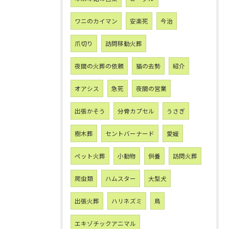
ワニのカイマン
安楽死
今治
爪切り
訪問移動火葬
夜間の火葬の依頼
猫の去勢
紹介
オアシス
急死
夜間の営業
出張かそう
分骨カプセル
うさぎ
樹木葬
セントバーナード
愛媛
ペット火葬
小動物
供養
訪問火葬
爬虫類
ハムスター
大型犬
出張火葬
ハリネズミ
鳥
エキゾチックアニマル