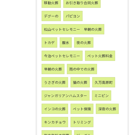
移動火葬
お引き取り合同火葬
デグーの
パピヨン
松山ペットセレモニー 早朝の火葬
トカゲ
腹水
夜の火葬
今治ペットセレモニー
ペット火葬料金
早朝の火葬
雨の中での火葬
うさぎの火葬
猫の火葬
久万高原町
ジャンガリアンハムスター
ミニピン
インコの火葬
ペット保険
深夜の火葬
キンカチョウ
トリミング