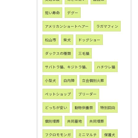
短い寿命
デグー
アメリカンショートヘアー
ラガマフィン
松山市
柴犬
ドッグショー
ダックスの種類
三毛猫
サバトラ猫、キジトラ猫、
ハチワレ猫
小型犬
白内障
立会個別火葬
ペットショップ
ブリーダー
どっちが安い
動物供養祭
特別回向
個別埋葬
共同墓地
共同埋葬
フクロモモンガ
ミニマルチ
保護犬