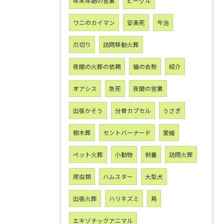
年末年始の営業
ビーグル
ワニのカイマン
安楽死
今治
爪切り
訪問移動火葬
夜間の火葬の依頼
猫の去勢
紹介
オアシス
急死
夜間の営業
出張かそう
分骨カプセル
うさぎ
樹木葬
セントバーナード
愛媛
ペット火葬
小動物
供養
訪問火葬
爬虫類
ハムスター
大型犬
出張火葬
ハリネズミ
鳥
エキゾチックアニマル