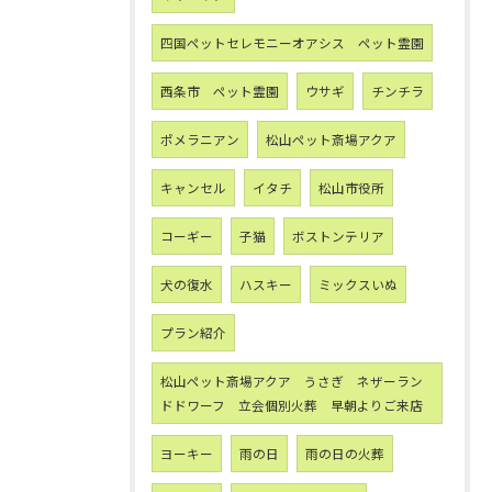
四国ペットセレモニーオアシス ペット霊園
西条市 ペット霊園
ウサギ
チンチラ
ポメラニアン
松山ペット斎場アクア
キャンセル
イタチ
松山市役所
コーギー
子猫
ボストンテリア
犬の復水
ハスキー
ミックスいぬ
プラン紹介
松山ペット斎場アクア うさぎ ネザーラン
ドドワーフ 立会個別火葬 早朝よりご来店
ヨーキー
雨の日
雨の日の火葬