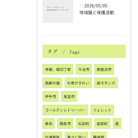
2026/05/05
地域猫と保護活動
タグ
Tags
早朝、親切丁寧
今治市
新居浜市
高齢の猫
お骨がきれい
袋モモンガ
伊予市
東温市
ゴールデンレトリーバー
フェレット
寿命
西条市
松前町
砥部町
癌
交通事故
寒さに弱い
齧歯類