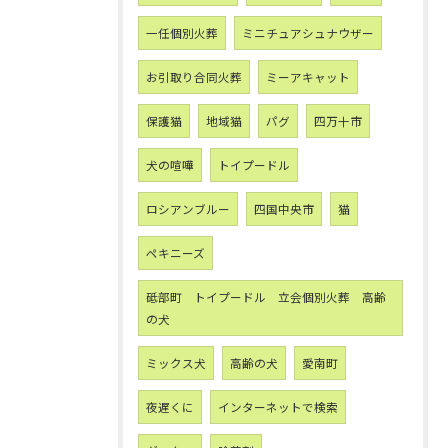
一任個別火葬
ミニチュアシュナウザー
お引取り合同火葬
ミーアキャット
保護猫
地域猫
パグ
四万十市
犬の喧嘩
トイプードル
ロシアンブルー
四国中央市
猫
ペキニーズ
砥部町 トイプードル 立会個別火葬 高齢
の犬
ミックス犬
高齢の犬
愛南町
夜遅くに
インターネットで検索