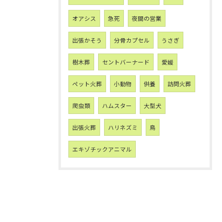
オアシス
急死
夜間の営業
出張かそう
分骨カプセル
うさぎ
樹木葬
セントバーナード
愛媛
ペット火葬
小動物
供養
訪問火葬
爬虫類
ハムスター
大型犬
出張火葬
ハリネズミ
鳥
エキゾチックアニマル