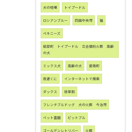
犬の喧嘩
トイプードル
ロシアンブルー
四国中央市
猫
ペキニーズ
砥部町 トイプードル 立会個別火葬 高齢
の犬
ミックス犬
高齢の犬
愛南町
夜遅くに
インターネットで検索
ダックス
除草剤
フレンチブルドッグ 犬の火葬 今治市
ペット霊園
ピットブル
ゴールデンレトリバー
火葬