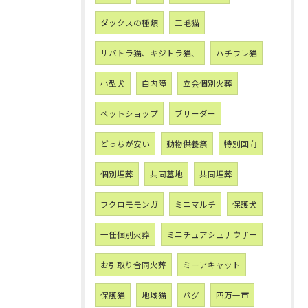
ダックスの種類
三毛猫
サバトラ猫、キジトラ猫、
ハチワレ猫
小型犬
白内障
立会個別火葬
ペットショップ
ブリーダー
どっちが安い
動物供養祭
特別回向
個別埋葬
共同墓地
共同埋葬
フクロモモンガ
ミニマルチ
保護犬
一任個別火葬
ミニチュアシュナウザー
お引取り合同火葬
ミーアキャット
保護猫
地域猫
パグ
四万十市