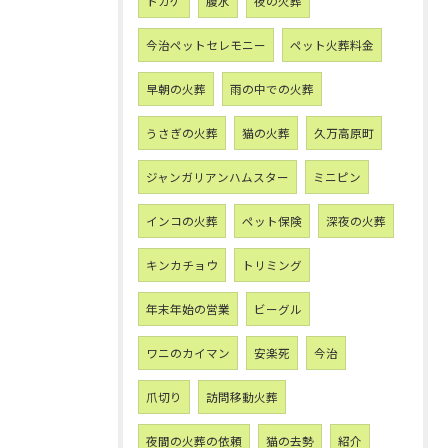
トカゲ
腹水
夜の火葬
今治ペットセレモニー
ペット火葬料金
早朝の火葬
雨の中での火葬
うさぎの火葬
猫の火葬
久万高原町
ジャンガリアンハムスター
ミニピン
インコの火葬
ペット保険
深夜の火葬
キンカチョウ
トリミング
年末年始の営業
ビーグル
ワニのカイマン
安楽死
今治
爪切り
訪問移動火葬
夜間の火葬の依頼
猫の去勢
紹介