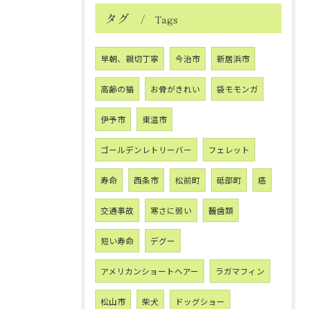
タグ
Tags
早朝、親切丁寧
今治市
新居浜市
高齢の猫
お骨がきれい
袋モモンガ
伊予市
東温市
ゴールデンレトリーバー
フェレット
寿命
西条市
松前町
砥部町
癌
交通事故
寒さに弱い
齧歯類
短い寿命
デグー
アメリカンショートヘアー
ラガマフィン
松山市
柴犬
ドッグショー