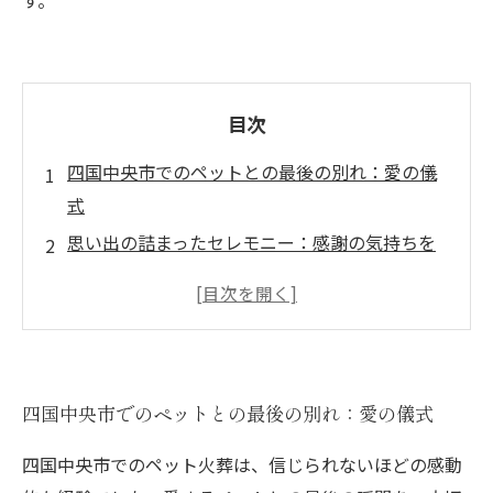
す。
目次
四国中央市でのペットとの最後の別れ：愛の儀
式
思い出の詰まったセレモニー：感謝の気持ちを
込めて
ペット火葬の温もり：心を癒すひととき
故人を偲ぶメモリアル：心に残る瞬間
ペットとの絆を再認識する：感謝の思いを語る
四国中央市でのペットとの最後の別れ：愛の儀式
愛するペットとの思い出を未来へ：感謝を忘れ
ずに
四国中央市でのペット火葬は、信じられないほどの感動