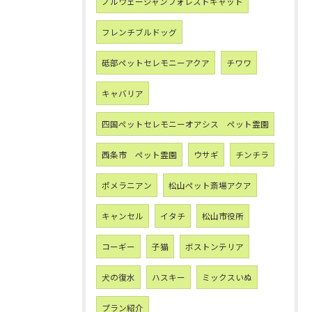
ノルウェージャンフォレストキャット
フレンチブルドッグ
砥部ペットセレモニーアクア
チワワ
キャバリア
四国ペットセレモニーオアシス ペット霊園
西条市 ペット霊園
ウサギ
チンチラ
ポメラニアン
松山ペット斎場アクア
キャンセル
イタチ
松山市役所
コーギー
子猫
ボストンテリア
犬の復水
ハスキー
ミックスいぬ
プラン紹介