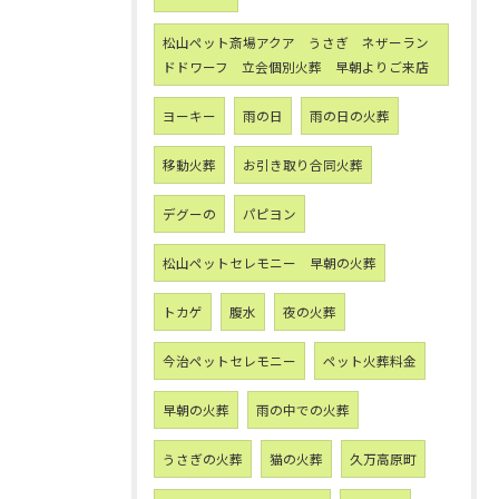
松山ペット斎場アクア うさぎ ネザーラン
ドドワーフ 立会個別火葬 早朝よりご来店
ヨーキー
雨の日
雨の日の火葬
移動火葬
お引き取り合同火葬
デグーの
パピヨン
松山ペットセレモニー 早朝の火葬
トカゲ
腹水
夜の火葬
今治ペットセレモニー
ペット火葬料金
早朝の火葬
雨の中での火葬
うさぎの火葬
猫の火葬
久万高原町