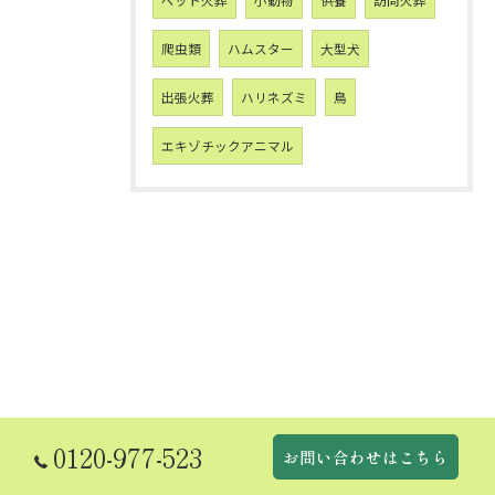
ペット火葬
小動物
供養
訪問火葬
爬虫類
ハムスター
大型犬
出張火葬
ハリネズミ
鳥
エキゾチックアニマル
0120-977-523
お問い合わせはこちら