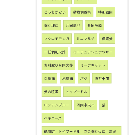
どっちが安い
動物供養祭
特別回向
個別埋葬
共同墓地
共同埋葬
フクロモモンガ
ミニマルチ
保護犬
一任個別火葬
ミニチュアシュナウザー
お引取り合同火葬
ミーアキャット
保護猫
地域猫
パグ
四万十市
犬の喧嘩
トイプードル
ロシアンブルー
四国中央市
猫
ペキニーズ
砥部町 トイプードル 立会個別火葬 高齢