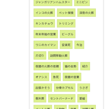
ジャンガリアンハムスター
ミニピン
インコの火葬
ペット保険
深夜の火葬
キンカチョウ
トリミング
年末年始の営業
ビーグル
ワニのカイマン
安楽死
今治
爪切り
訪問移動火葬
夜間の火葬の依頼
猫の去勢
紹介
オアシス
急死
夜間の営業
出張かそう
分骨カプセル
うさぎ
樹木葬
セントバーナード
愛媛