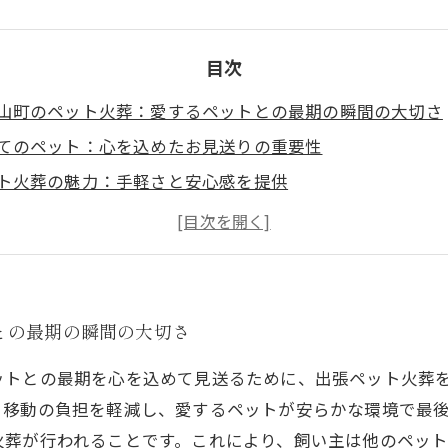
目次
山町のペット火葬：愛するペットとの最期の瞬間の大切さ
てのペット：心を込めたお見送りの重要性
ト火葬の魅力：手軽さと安心感を提供
ちは語る：伊予市中山町のペット火葬サービスの体験談
ットへの最後の贈り物：出張ペット火葬のメリット
お別れを：伊予市中山町でのペット火葬の風景
ペットにふさわしいお見送りを：伊予市中山町の出張ペッ
との最期の瞬間の大切さ
ットとの最期を心を込めて見送るために、出張ペット火葬
、移動の負担を軽減し、愛するペットが安らかな環境で最
火葬が行われることです。これにより、飼い主は他のペッ