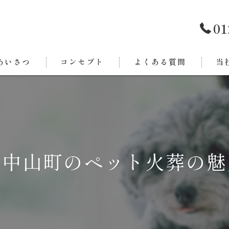
01
あいさつ
コンセプト
よくある質問
当
西条
今治
新居
市中山町のペット火葬の魅
東温
四国