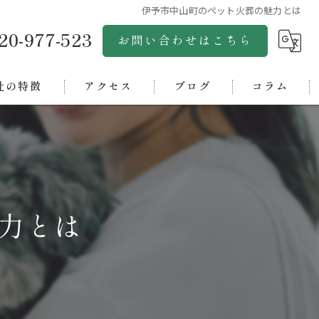
伊予市中山町のペット火葬の魅力とは
20-977-523
お問い合わせはこちら
社の特徴
アクセス
ブログ
コラム
市のペット火葬
株式会社グリーンゴールド
市のペット火葬
松山ペットセレモニー
浜市のペット火葬
松山ペット斎場アクア
力とは
市のペット火葬
四国ペットセレモニーオアシス
中央市のペット火葬
西条ペット斎場
ペット霊園オアシス