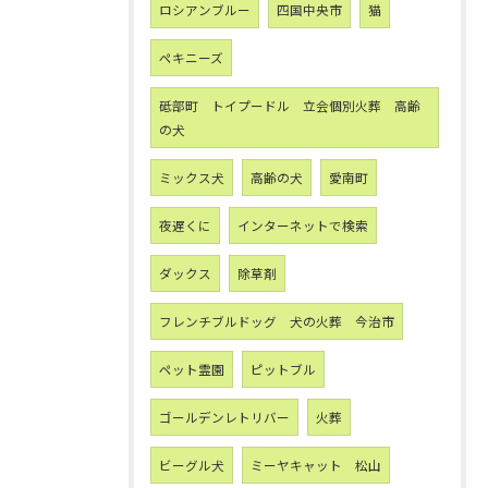
ロシアンブルー
四国中央市
猫
ペキニーズ
砥部町 トイプードル 立会個別火葬 高齢
の犬
ミックス犬
高齢の犬
愛南町
夜遅くに
インターネットで検索
ダックス
除草剤
フレンチブルドッグ 犬の火葬 今治市
ペット霊園
ピットブル
ゴールデンレトリバー
火葬
ビーグル犬
ミーヤキャット 松山