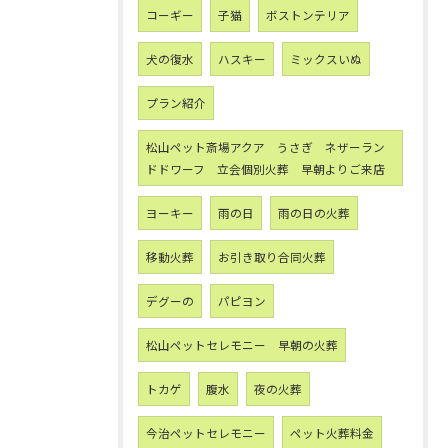
コーギー
子猫
ボストンテリア
犬の復水
ハスキー
ミックスいぬ
プラン紹介
松山ペット斎場アクア うさぎ ネザーラン
ドドワーフ 立会個別火葬 早朝よりご来店
ヨーキー
雨の日
雨の日の火葬
移動火葬
お引き取り合同火葬
デグーの
パピヨン
松山ペットセレモニー 早朝の火葬
トカゲ
腹水
夜の火葬
今治ペットセレモニー
ペット火葬料金