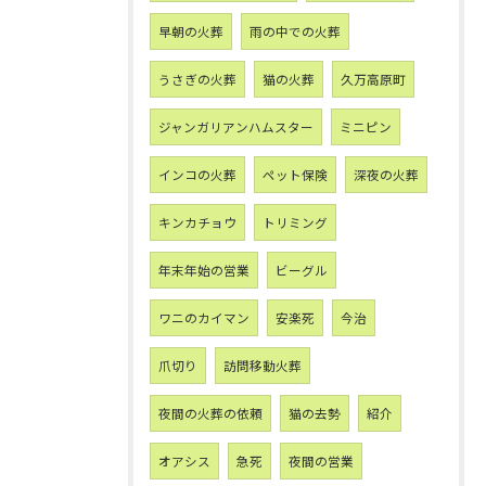
早朝の火葬
雨の中での火葬
うさぎの火葬
猫の火葬
久万高原町
ジャンガリアンハムスター
ミニピン
インコの火葬
ペット保険
深夜の火葬
キンカチョウ
トリミング
年末年始の営業
ビーグル
ワニのカイマン
安楽死
今治
爪切り
訪問移動火葬
夜間の火葬の依頼
猫の去勢
紹介
オアシス
急死
夜間の営業