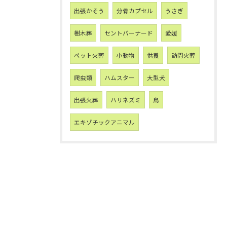
出張かそう
分骨カプセル
うさぎ
樹木葬
セントバーナード
愛媛
ペット火葬
小動物
供養
訪問火葬
爬虫類
ハムスター
大型犬
出張火葬
ハリネズミ
鳥
エキゾチックアニマル