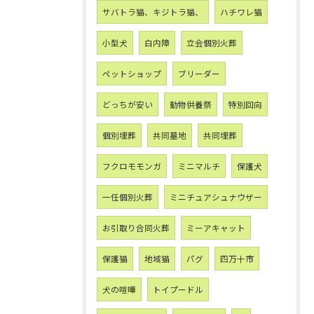
サバトラ猫、キジトラ猫、
ハチワレ猫
小型犬
白内障
立会個別火葬
ペットショップ
ブリーダー
どっちが安い
動物供養祭
特別回向
個別埋葬
共同墓地
共同埋葬
フクロモモンガ
ミニマルチ
保護犬
一任個別火葬
ミニチュアシュナウザー
お引取り合同火葬
ミーアキャット
保護猫
地域猫
パグ
四万十市
犬の喧嘩
トイプードル