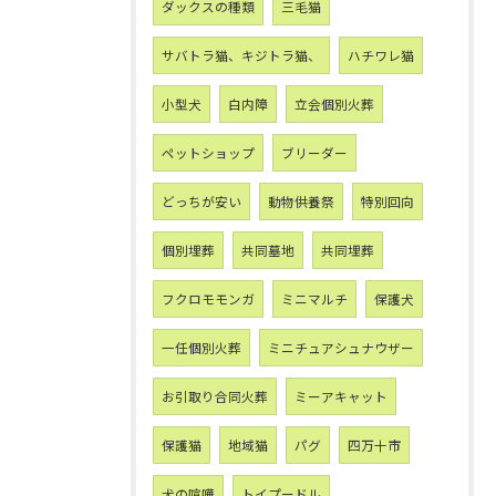
ダックスの種類
三毛猫
サバトラ猫、キジトラ猫、
ハチワレ猫
小型犬
白内障
立会個別火葬
ペットショップ
ブリーダー
どっちが安い
動物供養祭
特別回向
個別埋葬
共同墓地
共同埋葬
フクロモモンガ
ミニマルチ
保護犬
一任個別火葬
ミニチュアシュナウザー
お引取り合同火葬
ミーアキャット
保護猫
地域猫
パグ
四万十市
犬の喧嘩
トイプードル