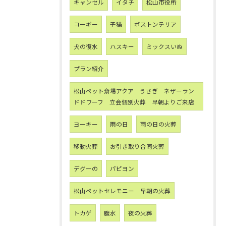
キャンセル
イタチ
松山市役所
コーギー
子猫
ボストンテリア
犬の復水
ハスキー
ミックスいぬ
プラン紹介
松山ペット斎場アクア うさぎ ネザーラン
ドドワーフ 立会個別火葬 早朝よりご来店
ヨーキー
雨の日
雨の日の火葬
移動火葬
お引き取り合同火葬
デグーの
パピヨン
松山ペットセレモニー 早朝の火葬
トカゲ
腹水
夜の火葬