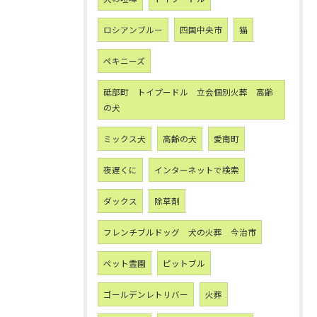
ロシアンブルー
四国中央市
猫
ペキニーズ
砥部町 トイプードル 立会個別火葬 高齢
の犬
ミックス犬
高齢の犬
愛南町
夜遅くに
インターネットで検索
ダックス
除草剤
フレンチブルドッグ 犬の火葬 今治市
ペット霊園
ピットブル
ゴールデンレトリバー
火葬