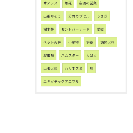
オアシス
急死
夜間の営業
出張かそう
分骨カプセル
うさぎ
樹木葬
セントバーナード
愛媛
ペット火葬
小動物
供養
訪問火葬
爬虫類
ハムスター
大型犬
出張火葬
ハリネズミ
鳥
エキゾチックアニマル