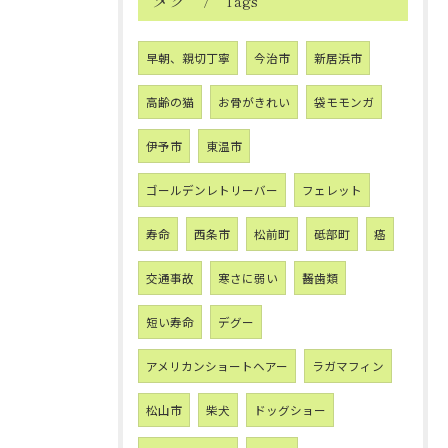
Tags
早朝、親切丁寧
今治市
新居浜市
高齢の猫
お骨がきれい
袋モモンガ
伊予市
東温市
ゴールデンレトリーバー
フェレット
寿命
西条市
松前町
砥部町
癌
交通事故
寒さに弱い
齧歯類
短い寿命
デグー
アメリカンショートヘアー
ラガマフィン
松山市
柴犬
ドッグショー