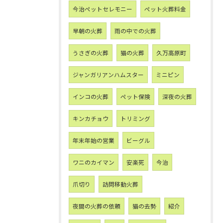
今治ペットセレモニー
ペット火葬料金
早朝の火葬
雨の中での火葬
うさぎの火葬
猫の火葬
久万高原町
ジャンガリアンハムスター
ミニピン
インコの火葬
ペット保険
深夜の火葬
キンカチョウ
トリミング
年末年始の営業
ビーグル
ワニのカイマン
安楽死
今治
爪切り
訪問移動火葬
夜間の火葬の依頼
猫の去勢
紹介