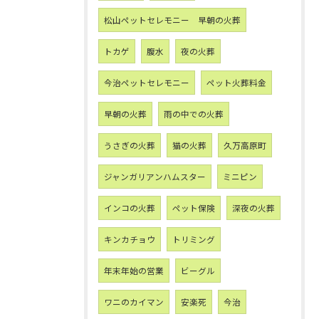
松山ペットセレモニー 早朝の火葬
トカゲ
腹水
夜の火葬
今治ペットセレモニー
ペット火葬料金
早朝の火葬
雨の中での火葬
うさぎの火葬
猫の火葬
久万高原町
ジャンガリアンハムスター
ミニピン
インコの火葬
ペット保険
深夜の火葬
キンカチョウ
トリミング
年末年始の営業
ビーグル
ワニのカイマン
安楽死
今治