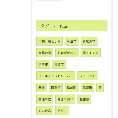
タグ
Tags
早朝、親切丁寧
今治市
新居浜市
高齢の猫
お骨がきれい
袋モモンガ
伊予市
東温市
ゴールデンレトリーバー
フェレット
寿命
西条市
松前町
砥部町
癌
交通事故
寒さに弱い
齧歯類
短い寿命
デグー