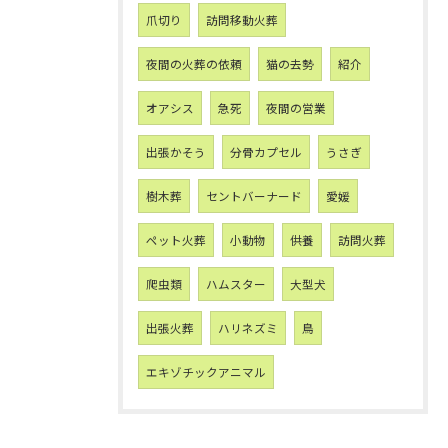
爪切り
訪問移動火葬
夜間の火葬の依頼
猫の去勢
紹介
オアシス
急死
夜間の営業
出張かそう
分骨カプセル
うさぎ
樹木葬
セントバーナード
愛媛
ペット火葬
小動物
供養
訪問火葬
爬虫類
ハムスター
大型犬
出張火葬
ハリネズミ
鳥
エキゾチックアニマル