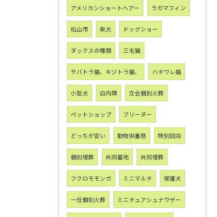
アメリカンショートヘアー
ラガマフィン
松山市
柴犬
ドッグショー
ダックスの種類
三毛猫
サバトラ猫、キジトラ猫、
ハチワレ猫
小型犬
白内障
立会個別火葬
ペットショップ
ブリーダー
どっちが安い
動物供養祭
特別回向
個別埋葬
共同墓地
共同埋葬
フクロモモンガ
ミニマルチ
保護犬
一任個別火葬
ミニチュアシュナウザー