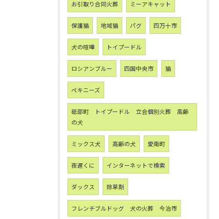
お引取り合同火葬
ミーアキャット
保護猫
地域猫
パグ
四万十市
犬の喧嘩
トイプードル
ロシアンブルー
四国中央市
猫
ペキニーズ
砥部町 トイプードル 立会個別火葬 高齢
の犬
ミックス犬
高齢の犬
愛南町
夜遅くに
インターネットで検索
ダックス
除草剤
フレンチブルドッグ 犬の火葬 今治市