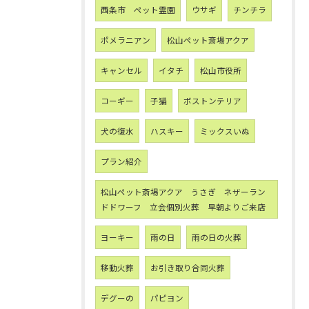
西条市 ペット霊園
ウサギ
チンチラ
ポメラニアン
松山ペット斎場アクア
キャンセル
イタチ
松山市役所
コーギー
子猫
ボストンテリア
犬の復水
ハスキー
ミックスいぬ
プラン紹介
松山ペット斎場アクア うさぎ ネザーラン
ドドワーフ 立会個別火葬 早朝よりご来店
ヨーキー
雨の日
雨の日の火葬
移動火葬
お引き取り合同火葬
デグーの
パピヨン