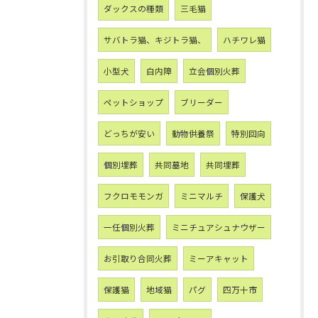
ダックスの種類
三毛猫
サバトラ猫、キジトラ猫、
ハチワレ猫
小型犬
白内障
立会個別火葬
ペットショップ
ブリーダー
どっちが安い
動物供養祭
特別回向
個別埋葬
共同墓地
共同埋葬
フクロモモンガ
ミニマルチ
保護犬
一任個別火葬
ミニチュアシュナウザー
お引取り合同火葬
ミーアキャット
保護猫
地域猫
パグ
四万十市