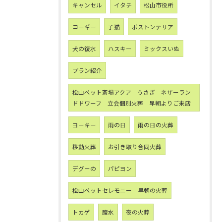
キャンセル
イタチ
松山市役所
コーギー
子猫
ボストンテリア
犬の復水
ハスキー
ミックスいぬ
プラン紹介
松山ペット斎場アクア うさぎ ネザーラン
ドドワーフ 立会個別火葬 早朝よりご来店
ヨーキー
雨の日
雨の日の火葬
移動火葬
お引き取り合同火葬
デグーの
パピヨン
松山ペットセレモニー 早朝の火葬
トカゲ
腹水
夜の火葬