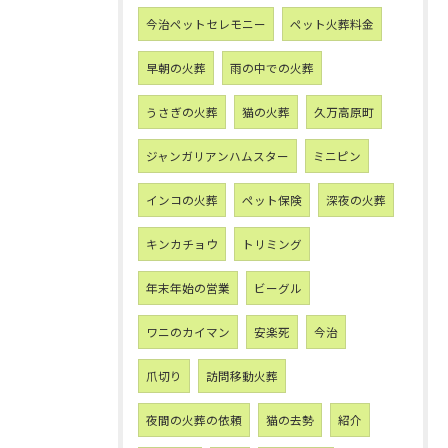
今治ペットセレモニー
ペット火葬料金
早朝の火葬
雨の中での火葬
うさぎの火葬
猫の火葬
久万高原町
ジャンガリアンハムスター
ミニピン
インコの火葬
ペット保険
深夜の火葬
キンカチョウ
トリミング
年末年始の営業
ビーグル
ワニのカイマン
安楽死
今治
爪切り
訪問移動火葬
夜間の火葬の依頼
猫の去勢
紹介