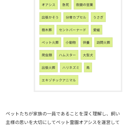
オアシス
急死
夜間の営業
出張かそう
分骨カプセル
うさぎ
樹木葬
セントバーナード
愛媛
ペット火葬
小動物
供養
訪問火葬
爬虫類
ハムスター
大型犬
出張火葬
ハリネズミ
鳥
エキゾチックアニマル
ペットたちが家族の一員であることを深く理解し、飼い
主様の思いを大切にしてペット霊園オアシスを運営して