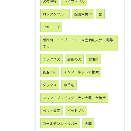
犬の喧嘩
トイプードル
ロシアンブルー
四国中央市
猫
ペキニーズ
砥部町 トイプードル 立会個別火葬 高齢
の犬
ミックス犬
高齢の犬
愛南町
夜遅くに
インターネットで検索
ダックス
除草剤
フレンチブルドッグ 犬の火葬 今治市
ペット霊園
ピットブル
ゴールデンレトリバー
火葬