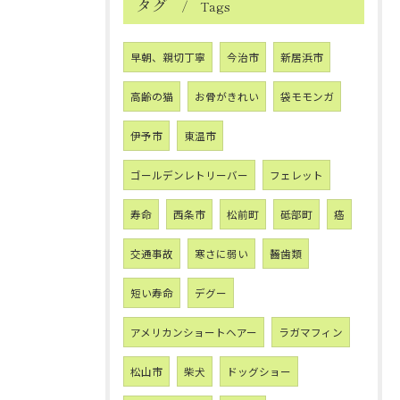
タグ
Tags
早朝、親切丁寧
今治市
新居浜市
高齢の猫
お骨がきれい
袋モモンガ
伊予市
東温市
ゴールデンレトリーバー
フェレット
寿命
西条市
松前町
砥部町
癌
交通事故
寒さに弱い
齧歯類
短い寿命
デグー
アメリカンショートヘアー
ラガマフィン
松山市
柴犬
ドッグショー